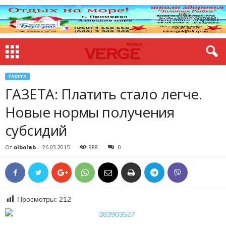
ГАЗЕТА
ГАЗЕТА: Платить стало легче.
Новые нормы получения
субсидий
От
olbolab
-
26.03.2015
988
0
Просмотры:
212