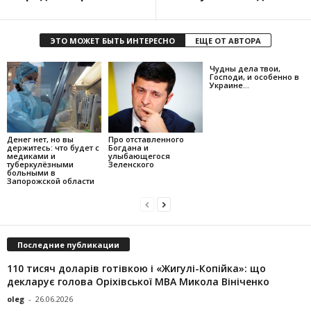
ЭТО МОЖЕТ БЫТЬ ИНТЕРЕСНО
ЕЩЕ ОТ АВТОРА
Чудны дела твои,
Господи, и особенно в
Украине…
Денег нет, но вы
Про отставленного
держитесь: что будет с
Богдана и
медиками и
улыбающегося
туберкулёзными
Зеленского
больными в
Запорожской области
Последние публикации
110 тисяч доларів готівкою і «Жигулі-Копійка»: що
декларує голова Оріхівської МВА Микола Вініченко
oleg
-
26.06.2026