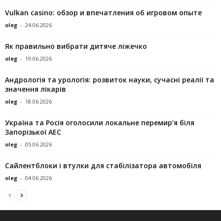
Vulkan casino: обзор и впечатления об игровом опыте
oleg
-
24.06.2026
Як правильно вибрати дитяче ліжечко
oleg
-
19.06.2026
Андрологія та урологія: розвиток науки, сучасні реалії та
значення лікарів
oleg
-
18.06.2026
Україна та Росія оголосили локальне перемир’я біля
Запорізької АЕС
oleg
-
05.06.2026
Сайлентблоки і втулки для стабілізатора автомобіля
oleg
-
04.06.2026