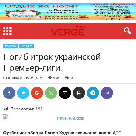
ГАЗЕТА
СПОРТ
Погиб игрок украинской
Премьер-лиги
От
olbolab
-
19.03.2015
936
0
Просмотры:
191
Футболист «Зари» Павел Худзик скончался после ДТП