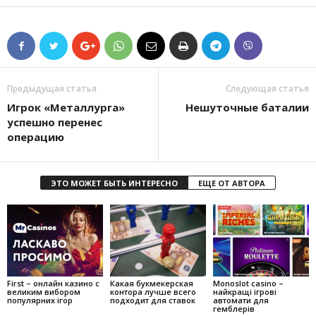
Предыдущая статья
Следующая статья
Игрок «Металлурга»
Нешуточные баталии
успешно перенес
операцию
ЭТО МОЖЕТ БЫТЬ ИНТЕРЕСНО
ЕЩЕ ОТ АВТОРА
First – онлайн казино с
Какая букмекерская
Monoslot casino –
великим вибором
контора лучше всего
найкращі ігрові
популярних ігор
подходит для ставок
автомати для
гемблерів