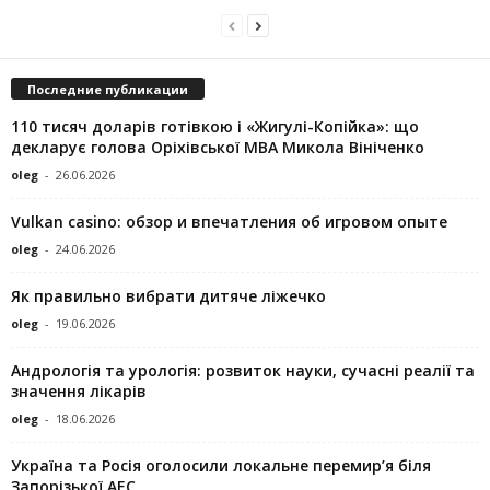
Последние публикации
110 тисяч доларів готівкою і «Жигулі-Копійка»: що
декларує голова Оріхівської МВА Микола Вініченко
oleg
-
26.06.2026
Vulkan casino: обзор и впечатления об игровом опыте
oleg
-
24.06.2026
Як правильно вибрати дитяче ліжечко
oleg
-
19.06.2026
Андрологія та урологія: розвиток науки, сучасні реалії та
значення лікарів
oleg
-
18.06.2026
Україна та Росія оголосили локальне перемир’я біля
Запорізької АЕС