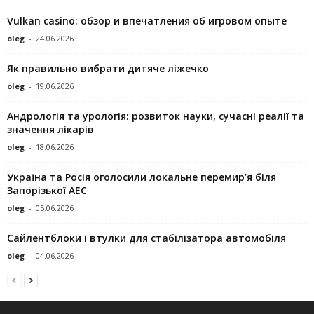
Vulkan casino: обзор и впечатления об игровом опыте
oleg
-
24.06.2026
Як правильно вибрати дитяче ліжечко
oleg
-
19.06.2026
Андрологія та урологія: розвиток науки, сучасні реалії та
значення лікарів
oleg
-
18.06.2026
Україна та Росія оголосили локальне перемир’я біля
Запорізької АЕС
oleg
-
05.06.2026
Сайлентблоки і втулки для стабілізатора автомобіля
oleg
-
04.06.2026