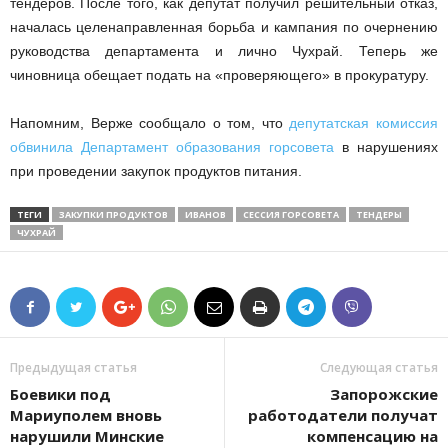
тендеров. После того, как депутат получил решительный отказ,
началась целенаправленная борьба и кампания по очернению
руководства департамента и лично Чухрай. Теперь же
чиновница обещает подать на «проверяющего» в прокуратуру.
Напомним, Верже сообщало о том, что
депутатская комиссия
обвинила Департамент образования горсовета
в нарушениях
при проведении закупок продуктов питания.
ТЕГИ
ЗАКУПКИ ПРОДУКТОВ
ИВАНОВ
СЕССИЯ ГОРСОВЕТА
ТЕНДЕРЫ
ЧУХРАЙ
Предыдущая статья
Следующая статья
Боевики под
Запорожские
Мариуполем вновь
работодатели получат
нарушили Минские
компенсацию на