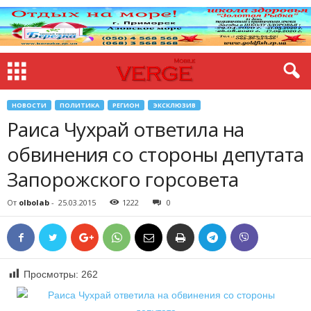
НОВОСТИ
ПОЛИТИКА
РЕГИОН
ЭКСКЛЮЗИВ
Раиса Чухрай ответила на
обвинения со стороны депутата
Запорожского горсовета
От
olbolab
-
25.03.2015
1222
0
Просмотры:
262