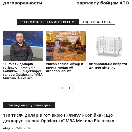
договоренности
зарплату бойцам АТО
ЭТО МОЖЕТ БЫТЬ ИНТЕРЕСНО
ЕЩЕ ОТ АВТОРА
110 тисяч доларів
Vulkan casino: обзор и
Як правильно вибрати
готівкою і «Жигулі-
впечатления об
дитяче ліжечко
Копійка»: що декларує
игровом опыте
голова Оріхівської МВА
Микола Вініченко
Последние публикации
110 тисяч доларів готівкою і «Жигулі-Копійка»: що
декларує голова Оріхівської МВА Микола Вініченко
oleg
-
26.06.2026