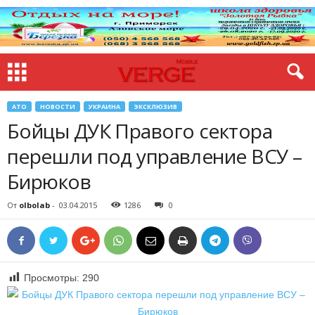
АТО
НОВОСТИ
УКРАИНА
ЭКСКЛЮЗИВ
Бойцы ДУК Правого сектора
перешли под управление ВСУ –
Бирюков
От
olbolab
-
03.04.2015
1286
0
Просмотры:
290