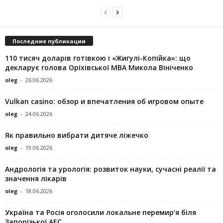
Последние публикации
110 тисяч доларів готівкою і «Жигулі-Копійка»: що
декларує голова Оріхівської МВА Микола Вініченко
oleg
-
26.06.2026
Vulkan casino: обзор и впечатления об игровом опыте
oleg
-
24.06.2026
Як правильно вибрати дитяче ліжечко
oleg
-
19.06.2026
Андрологія та урологія: розвиток науки, сучасні реалії та
значення лікарів
oleg
-
18.06.2026
Україна та Росія оголосили локальне перемир’я біля
Запорізької АЕС