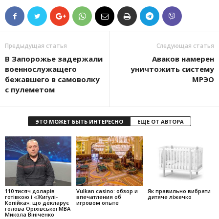
Предыдущая статья
Следующая статья
В Запорожье задержали
Аваков намерен
военнослужащего
уничтожить систему
бежавшего в самоволку
МРЭО
с пулеметом
ЭТО МОЖЕТ БЫТЬ ИНТЕРЕСНО
ЕЩЕ ОТ АВТОРА
110 тисяч доларів
Vulkan casino: обзор и
Як правильно вибрати
готівкою і «Жигулі-
впечатления об
дитяче ліжечко
Копійка»: що декларує
игровом опыте
голова Оріхівської МВА
Микола Вініченко