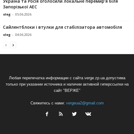
Україна та Росія оголосили локальне перемир’я біля
Запорізької АЕС
oleg
-
05.06.2026
Сайлентблоки і втулки для стабілізатора автомобіля
oleg
-
04.06.2026
Любая перепечатка информации с сайта verge.zp.ua допустима
только при указании источника и наличии активной гиперссылки на
сайт "ВЕРЖЕ"
Свяжитесь с нами:
vergeua2@gmail.com