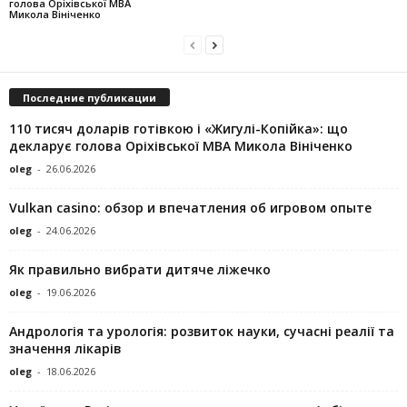
голова Оріхівської МВА
Микола Вініченко
Последние публикации
110 тисяч доларів готівкою і «Жигулі-Копійка»: що
декларує голова Оріхівської МВА Микола Вініченко
oleg
-
26.06.2026
Vulkan casino: обзор и впечатления об игровом опыте
oleg
-
24.06.2026
Як правильно вибрати дитяче ліжечко
oleg
-
19.06.2026
Андрологія та урологія: розвиток науки, сучасні реалії та
значення лікарів
oleg
-
18.06.2026