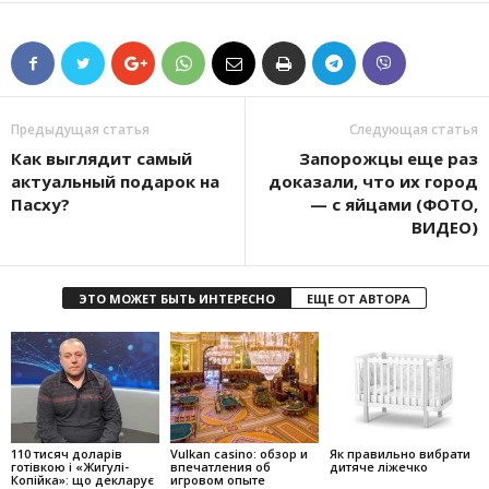
Предыдущая статья
Следующая статья
Как выглядит самый
Запорожцы еще раз
актуальный подарок на
доказали, что их город
Пасху?
— с яйцами (ФОТО,
ВИДЕО)
ЭТО МОЖЕТ БЫТЬ ИНТЕРЕСНО
ЕЩЕ ОТ АВТОРА
110 тисяч доларів
Vulkan casino: обзор и
Як правильно вибрати
готівкою і «Жигулі-
впечатления об
дитяче ліжечко
Копійка»: що декларує
игровом опыте