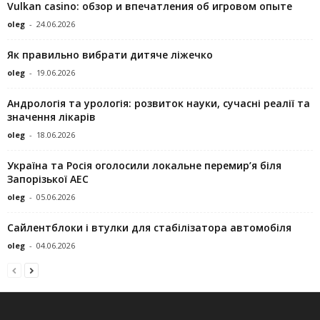
Vulkan casino: обзор и впечатления об игровом опыте
oleg
-
24.06.2026
Як правильно вибрати дитяче ліжечко
oleg
-
19.06.2026
Андрологія та урологія: розвиток науки, сучасні реалії та
значення лікарів
oleg
-
18.06.2026
Україна та Росія оголосили локальне перемир’я біля
Запорізької АЕС
oleg
-
05.06.2026
Сайлентблоки і втулки для стабілізатора автомобіля
oleg
-
04.06.2026