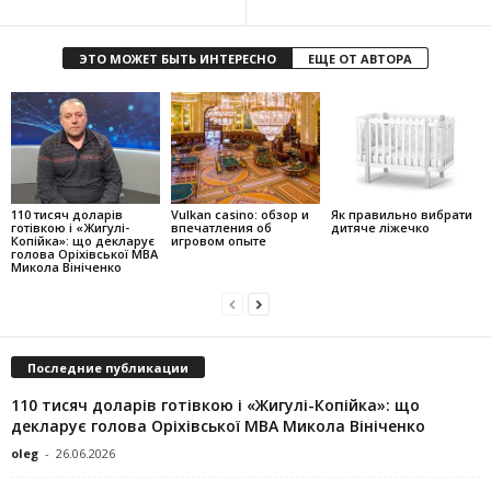
ЭТО МОЖЕТ БЫТЬ ИНТЕРЕСНО
ЕЩЕ ОТ АВТОРА
110 тисяч доларів
Vulkan casino: обзор и
Як правильно вибрати
готівкою і «Жигулі-
впечатления об
дитяче ліжечко
Копійка»: що декларує
игровом опыте
голова Оріхівської МВА
Микола Вініченко
Последние публикации
110 тисяч доларів готівкою і «Жигулі-Копійка»: що
декларує голова Оріхівської МВА Микола Вініченко
oleg
-
26.06.2026