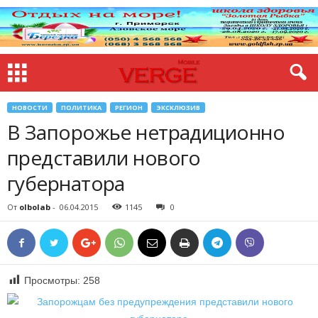
НОВОСТИ
ПОЛИТИКА
РЕГИОН
ЭКСКЛЮЗИВ
В Запорожье нетрадиционно
представили нового
губернатора
От
olbolab
-
06.04.2015
1145
0
Просмотры:
258