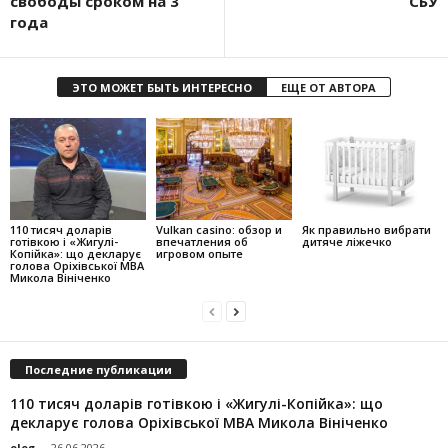
свободы сроком на 3
СБУ
года
ЭТО МОЖЕТ БЫТЬ ИНТЕРЕСНО
ЕЩЕ ОТ АВТОРА
110 тисяч доларів
Vulkan casino: обзор и
Як правильно вибрати
готівкою і «Жигулі-
впечатления об
дитяче ліжечко
Копійка»: що декларує
игровом опыте
голова Оріхівської МВА
Микола Вініченко
Последние публикации
110 тисяч доларів готівкою і «Жигулі-Копійка»: що
декларує голова Оріхівської МВА Микола Вініченко
oleg
-
26.06.2026