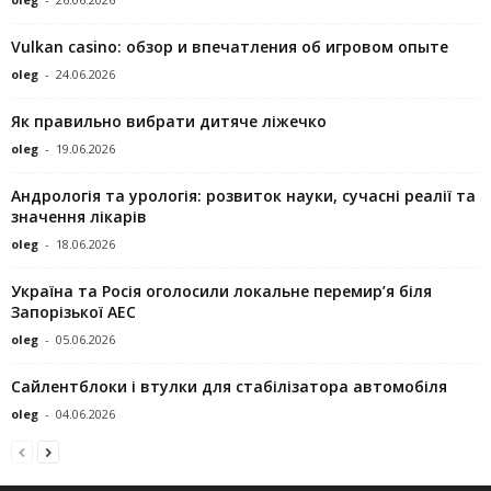
Vulkan casino: обзор и впечатления об игровом опыте
oleg
-
24.06.2026
Як правильно вибрати дитяче ліжечко
oleg
-
19.06.2026
Андрологія та урологія: розвиток науки, сучасні реалії та
значення лікарів
oleg
-
18.06.2026
Україна та Росія оголосили локальне перемир’я біля
Запорізької АЕС
oleg
-
05.06.2026
Сайлентблоки і втулки для стабілізатора автомобіля
oleg
-
04.06.2026