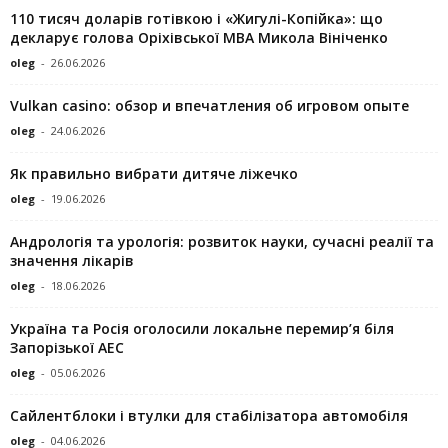
110 тисяч доларів готівкою і «Жигулі-Копійка»: що
декларує голова Оріхівської МВА Микола Вініченко
oleg
-
26.06.2026
Vulkan casino: обзор и впечатления об игровом опыте
oleg
-
24.06.2026
Як правильно вибрати дитяче ліжечко
oleg
-
19.06.2026
Андрологія та урологія: розвиток науки, сучасні реалії та
значення лікарів
oleg
-
18.06.2026
Україна та Росія оголосили локальне перемир’я біля
Запорізької АЕС
oleg
-
05.06.2026
Сайлентблоки і втулки для стабілізатора автомобіля
oleg
-
04.06.2026