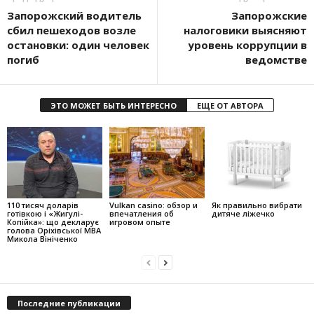
Запорожский водитель
Запорожские
сбил пешеходов возле
налоговики выясняют
остановки: один человек
уровень коррупции в
погиб
ведомстве
ЭТО МОЖЕТ БЫТЬ ИНТЕРЕСНО
ЕЩЕ ОТ АВТОРА
110 тисяч доларів
Vulkan casino: обзор и
Як правильно вибрати
готівкою і «Жигулі-
впечатления об
дитяче ліжечко
Копійка»: що декларує
игровом опыте
голова Оріхівської МВА
Микола Вініченко
Последние публикации