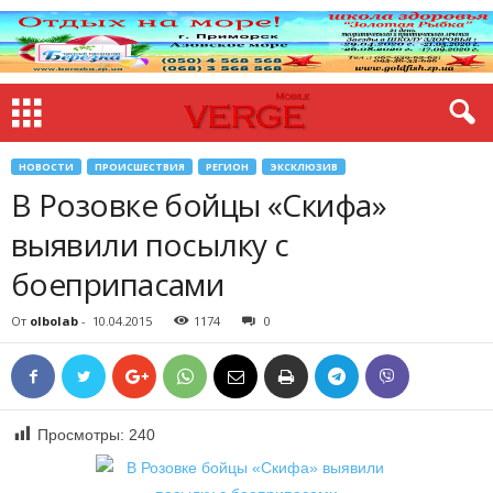
НОВОСТИ
ПРОИСШЕСТВИЯ
РЕГИОН
ЭКСКЛЮЗИВ
В Розовке бойцы «Скифа»
выявили посылку с
боеприпасами
От
olbolab
-
10.04.2015
1174
0
Просмотры:
240