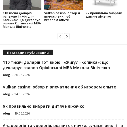
110 тисяч доларів
Vulkan casino: обзор и
Як правильно вибрати
готівкою і «Жигулі-
впечатления об
дитяче ліжечко
Копійка»: що декларує
игровом опыте
голова Оріхівської МВА
Микола Вініченко
Последние публикации
110 тисяч доларів готівкою і «Жигулі-Копійка»: що
декларує голова Оріхівської МВА Микола Вініченко
oleg
-
26.06.2026
Vulkan casino: обзор и впечатления об игровом опыте
oleg
-
24.06.2026
Як правильно вибрати дитяче ліжечко
oleg
-
19.06.2026
Андрологія та урологія: розвиток науки, сучасні реалії та