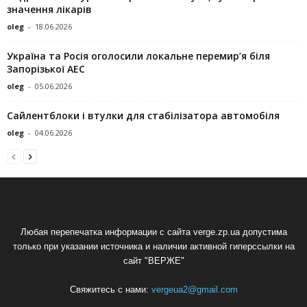
значення лікарів
oleg
-
18.06.2026
Україна та Росія оголосили локальне перемир’я біля
Запорізької АЕС
oleg
-
05.06.2026
Сайлентблоки і втулки для стабілізатора автомобіля
oleg
-
04.06.2026
Любая перепечатка информации с сайта verge.zp.ua допустима
только при указании источника и наличии активной гиперссылки на
сайт "ВЕРЖЕ"
Свяжитесь с нами:
vergeua2@gmail.com