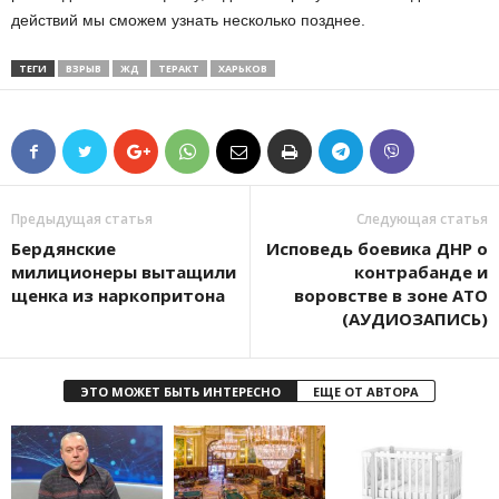
действий мы сможем узнать несколько позднее.
ТЕГИ
ВЗРЫВ
ЖД
ТЕРАКТ
ХАРЬКОВ
Предыдущая статья
Следующая статья
Бердянские
Исповедь боевика ДНР о
милиционеры вытащили
контрабанде и
щенка из наркопритона
воровстве в зоне АТО
(АУДИОЗАПИСЬ)
ЭТО МОЖЕТ БЫТЬ ИНТЕРЕСНО
ЕЩЕ ОТ АВТОРА