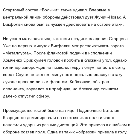
Стартовый состав «Волыни» также удивил. Впервые в
центральной линии обороны действовал дуэт Жунич-Новак. А
Бикфолви снова был вынужден действовать на острие атаки.
Не успел матч начаться, как гости осадили владения Старцева.
Уже на первых минутах Бикфалви мог распечатывать ворота
«Металлурга». После фланговой подачи в исполнении
Хомченко Эрик сумел головой пробить в ближний угол, однако
голкипер запорожцев не позволил «круглому» попасть в сетку
ворот. Спустя несколько минут потенциально опасную атаку
лучане провели левым флангом. Кобахидзе, обыграв
оппонента, ворвался в штрафную, но Александр слишком
далеко отпустил сферу.
Преимущество гостей было на лицо. Подопечные Виталия
Кварцяного доминировали на всех клочках поля и часто
наносили удары из разных дистанций. Это привело к ошибкам в
обороне хозяев поля. Одна из таких «обрезок» привела к голу.