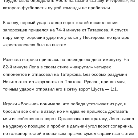
Трудно было определить место на газоне «Славутич-Арены», из
которого футболисты луцкой команды не пробивали.
К слову, первый удар в створ ворот гостей в исполнении
запорожцев пришелся на 74-й минуте от Татаркова. А спустя
пару минут хороший удар получился у Нестерова, но вратарь
«крестоносцев» был на высоте.
Развязка встречи пришлась на последнюю десятиминутку. На
82-й минуте Лепа в своем стиле «накрутил» четырех
оппонентов и отпасовал на Татаркова. Без особых раздумий
Никита откатил «круглого» на Платона. Руслан, приняв мяч,
точным ударом отправил его в сетку ворот Шуста — 1:1.
Игроки «Волыни» понимали, что победа ускользает из рук, и
бросили все силы в атаку, но им едва не пришлось доставать
мяч из собственных ворот. Организовав контратаку, Лепа вышел
на ударную позицию и пробил в дальний угол ворот соперника,
но голкипер гостей в кошачьем прыжке сумел справиться с этим