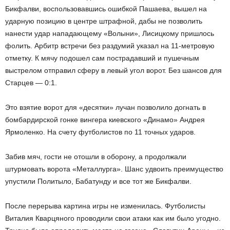
Бикфалви, воспользовавшись ошибкой Пашаева, вышел на
ударную позицию в центре штрафной, дабы не позволить
нанести удар нападающему «Волыни», Лисицкому пришлось
фолить. Арбитр встречи без раздумий указал на 11-метровую
отметку. К мячу подошел сам пострадавший и пушечным
выстрелом отправил сферу в левый угол ворот. Без шансов для
Старцев — 0:1.
Это взятие ворот для «десятки» лучан позволило догнать в
бомбардирской гонке вингера киевского «Динамо» Андрея
Ярмоленко. На счету футболистов по 11 точных ударов.
Забив мяч, гости не отошли в оборону, а продолжали
штурмовать ворота «Металлурга». Шанс удвоить преимущество
упустили Политыло, Бабатунду и все тот же Бикфалви.
После перерыва картина игры не изменилась. Футболисты
Виталия Кварцяного проводили свои атаки как им было угодно.