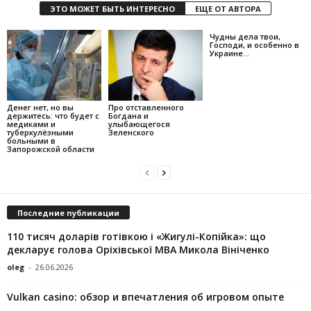
ЭТО МОЖЕТ БЫТЬ ИНТЕРЕСНО
ЕЩЕ ОТ АВТОРА
Чудны дела твои,
Господи, и особенно в
Украине…
Денег нет, но вы
Про отставленного
держитесь: что будет с
Богдана и
медиками и
улыбающегося
туберкулёзными
Зеленского
больными в
Запорожской области
Последние публикации
110 тисяч доларів готівкою і «Жигулі-Копійка»: що
декларує голова Оріхівської МВА Микола Вініченко
oleg
-
26.06.2026
Vulkan casino: обзор и впечатления об игровом опыте