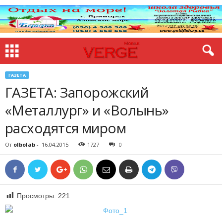
ГАЗЕТА
ГАЗЕТА: Запорожский
«Металлург» и «Волынь»
расходятся миром
От
olbolab
-
16.04.2015
1727
0
Просмотры:
221