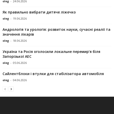
oleg
-
24.06.2026
Як правильно вибрати дитяче ліжечко
oleg
-
19.06.2026
Андрологія та урологія: розвиток науки, сучасні реалії та
значення лікарів
oleg
-
18.06.2026
Україна та Росія оголосили локальне перемир’я біля
Запорізької АЕС
oleg
-
05.06.2026
Сайлентблоки і втулки для стабілізатора автомобіля
oleg
-
04.06.2026