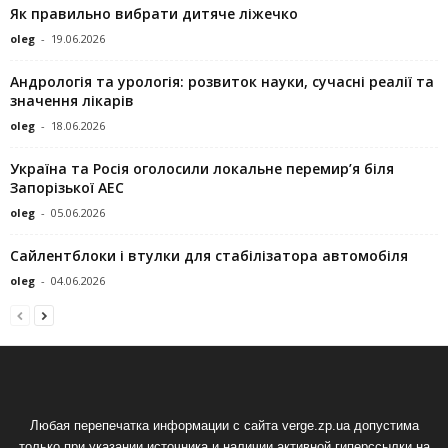
Як правильно вибрати дитяче ліжечко
oleg
-
19.06.2026
Андрологія та урологія: розвиток науки, сучасні реалії та
значення лікарів
oleg
-
18.06.2026
Україна та Росія оголосили локальне перемир’я біля
Запорізької АЕС
oleg
-
05.06.2026
Сайлентблоки і втулки для стабілізатора автомобіля
oleg
-
04.06.2026
Любая перепечатка информации с сайта verge.zp.ua допустима
только при указании источника и наличии активной гиперссылки на