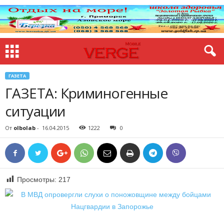
ГАЗЕТА
ГАЗЕТА: Криминогенные
ситуации
От
olbolab
-
16.04.2015
1222
0
Просмотры:
217