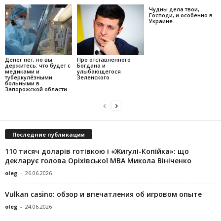
Чудны дела твои,
Господи, и особенно в
Украине…
Денег нет, но вы
Про отставленного
держитесь: что будет с
Богдана и
медиками и
улыбающегося
туберкулёзными
Зеленского
больными в
Запорожской области
Последние публикации
110 тисяч доларів готівкою і «Жигулі-Копійка»: що
декларує голова Оріхівської МВА Микола Вініченко
oleg
-
26.06.2026
Vulkan casino: обзор и впечатления об игровом опыте
oleg
-
24.06.2026