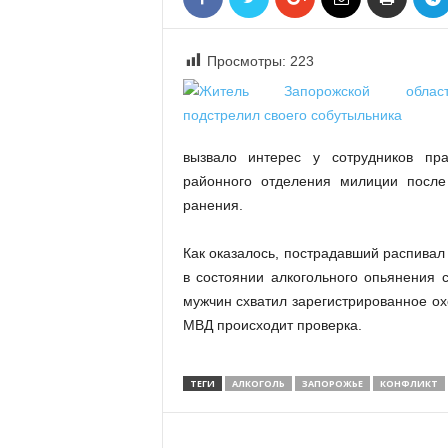
«
В
Е
Просмотры:
223
Р
Ж
Е
»
вызвало интерес у сотрудников пра
районного отделения милиции после 
ранения.
Как оказалось, пострадавший распивал
в состоянии алкогольного опьянения 
мужчин схватил зарегистрированное ох
МВД происходит проверка.
ТЕГИ
АЛКОГОЛЬ
ЗАПОРОЖЬЕ
КОНФЛИКТ