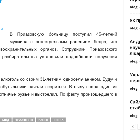
oleg
Як 
oleg
В Приазовскую больницу поступил 45-летний
Андр
мужчина с огнестрельным ранением бедра, что
наук
воохранительных органов. Сотрудники Приазовского
ліка
разбирательства установили подробности получения
oleg
Укра
 алкоголь со своим 31-летним односельчанином. Будучи
пере
собутыльники начали ссориться. В пылу спора один из
oleg
отничье ружье и выстрелил. По факту произошедшего в
Сайл
ста
oleg
МВД
ПРИАЗОВСК
РАНЕН
ССОРА