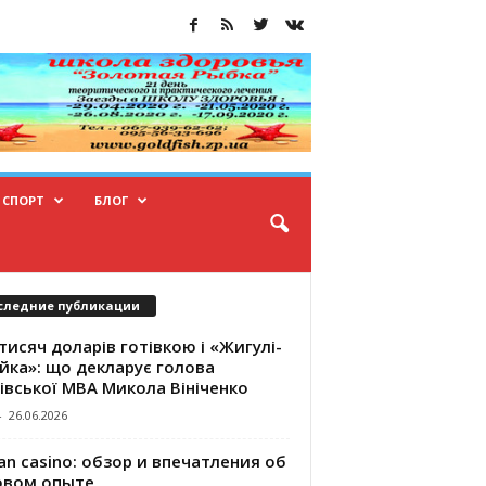
СПОРТ
БЛОГ
следние публикации
тисяч доларів готівкою і «Жигулі-
йка»: що декларує голова
івської МВА Микола Вініченко
-
26.06.2026
an casino: обзор и впечатления об
овом опыте