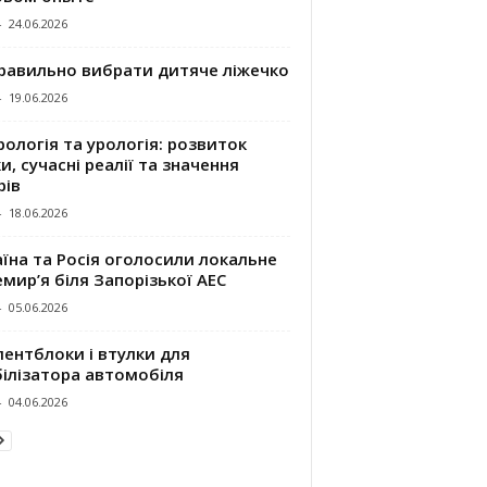
-
24.06.2026
правильно вибрати дитяче ліжечко
-
19.06.2026
ологія та урологія: розвиток
и, сучасні реалії та значення
рів
-
18.06.2026
їна та Росія оголосили локальне
мир’я біля Запорізької АЕС
-
05.06.2026
ентблоки і втулки для
білізатора автомобіля
-
04.06.2026