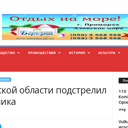
БЩЕСТВО
ПРОИСШЕСТВИЯ
ИСТОРИЯ
КУЛЬТУРА
ЛЮЗИВ
По
кой области подстрелил
110 
Копі
ника
Оріх
oleg
Vulk
игр