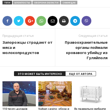
ТЕГИ
БЛОКПОСТЫ
ОБОРОНА ОБЛАСТИ
САМАРДАК
Предыдущая статья
Следующая статья
Запорожцы страдают от
Правоохранительные
мяса и
органы поймали
молокопродуктов
кровавого убийцу из
Гуляйполя
ЭТО МОЖЕТ БЫТЬ ИНТЕРЕСНО
ЕЩЕ ОТ АВТОРА
110 тисяч доларів
Vulkan casino: обзор и
Як правильно вибрати