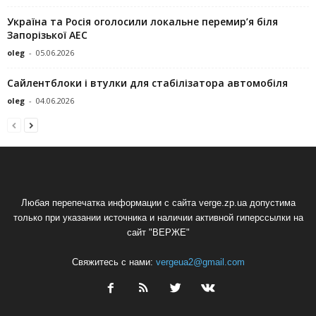
Україна та Росія оголосили локальне перемир’я біля
Запорізької АЕС
oleg
-
05.06.2026
Сайлентблоки і втулки для стабілізатора автомобіля
oleg
-
04.06.2026
Любая перепечатка информации с сайта verge.zp.ua допустима
только при указании источника и наличии активной гиперссылки на
сайт "ВЕРЖЕ"
Свяжитесь с нами:
vergeua2@gmail.com