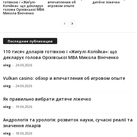
готівкою і «Жигулі-
впечатления об
дитяче ліжечко
Копійка»: що декларує
игровом опыте
голова Оріхівської МВА
Микола Вініченко
Последние публикации
110 тисяч доларів готівкою і «Жигулі-Копійка»: що
декларує голова Оріхівської МВА Микола Вініченко
oleg
-
26.06.2026
Vulkan casino: обзор и впечатления об игровом опыте
oleg
-
24.06.2026
Як правильно вибрати дитяче ліжечко
oleg
-
19.06.2026
Андрологія та урологія: розвиток науки, сучасні реалії та
значення лікарів
oleg
-
18.06.2026