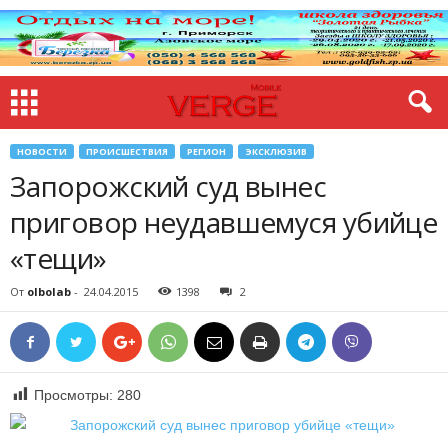
НОВОСТИ
ПРОИСШЕСТВИЯ
РЕГИОН
ЭКСКЛЮЗИВ
Запорожский суд вынес
приговор неудавшемуся убийце
«тещи»
От
olbolab
-
24.04.2015
1398
2
Просмотры:
280