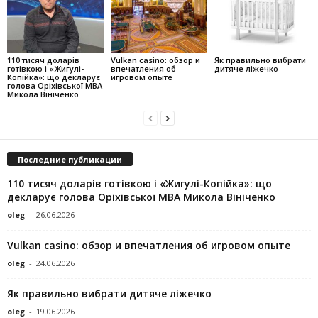
110 тисяч доларів
Vulkan casino: обзор и
Як правильно вибрати
готівкою і «Жигулі-
впечатления об
дитяче ліжечко
Копійка»: що декларує
игровом опыте
голова Оріхівської МВА
Микола Вініченко
Последние публикации
110 тисяч доларів готівкою і «Жигулі-Копійка»: що
декларує голова Оріхівської МВА Микола Вініченко
oleg
-
26.06.2026
Vulkan casino: обзор и впечатления об игровом опыте
oleg
-
24.06.2026
Як правильно вибрати дитяче ліжечко
oleg
-
19.06.2026