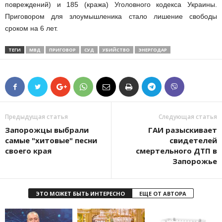
повреждений) и 185 (кража) Уголовного кодекса Украины.
Приговором для злоумышленика стало лишение свободы
сроком на 6 лет.
ТЕГИ
МВД
ПРИГОВОР
СУД
УБИЙСТВО
ЭНЕРГОДАР
Предыдущая статья
Следующая статья
Запорожцы выбрали
ГАИ разыскивает
самые "хитовые" песни
свидетелей
своего края
смертельного ДТП в
Запорожье
ЭТО МОЖЕТ БЫТЬ ИНТЕРЕСНО
ЕЩЕ ОТ АВТОРА