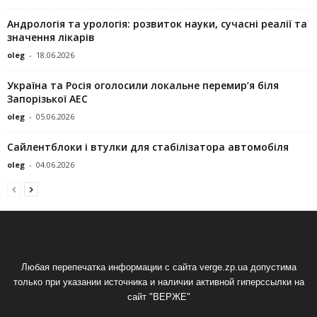
Андрологія та урологія: розвиток науки, сучасні реалії та
значення лікарів
oleg
-
18.06.2026
Україна та Росія оголосили локальне перемир’я біля
Запорізької АЕС
oleg
-
05.06.2026
Сайлентблоки і втулки для стабілізатора автомобіля
oleg
-
04.06.2026
Любая перепечатка информации с сайта verge.zp.ua допустима
только при указании источника и наличии активной гиперссылки на
сайт "ВЕРЖЕ"