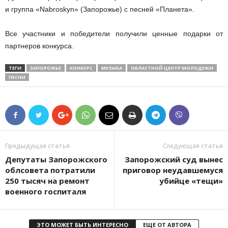
и группа «Nabroskyn» (
Запорожье)
с песней «Планета».
Все участники и победители получили ценные подарки от
партнеров конкурса.
ТЕГИ
ЗАПОРОЖЬЕ
КОНКУРС
МУЗЫКА
ОБЛАСТНОЙ ЦЕНТР МОЛОДЕЖИ
ПЕСНИ
Предыдущая статья
Следующая статья
Депутаты Запорожского
Запорожский суд вынес
облсовета потратили
приговор неудавшемуся
250 тысяч на ремонт
убийце «тещи»
военного госпиталя
ЭТО МОЖЕТ БЫТЬ ИНТЕРЕСНО
ЕЩЕ ОТ АВТОРА