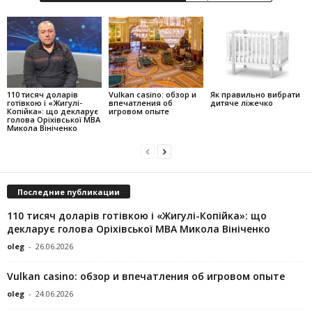
110 тисяч доларів
Vulkan casino: обзор и
Як правильно вибрати
готівкою і «Жигулі-
впечатления об
дитяче ліжечко
Копійка»: що декларує
игровом опыте
голова Оріхівської МВА
Микола Вініченко
Последние публикации
110 тисяч доларів готівкою і «Жигулі-Копійка»: що
декларує голова Оріхівської МВА Микола Вініченко
oleg
-
26.06.2026
Vulkan casino: обзор и впечатления об игровом опыте
oleg
-
24.06.2026