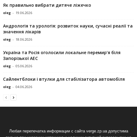
Як правильно вибрати дитяче ліжечко
oleg
-
19.06.2026
Андрологія та урологія: розвиток науки, сучасні реалії та
значення лікарів
oleg
-
18.06.2026
Україна та Росія оголосили локальне перемир’я біля
Запорізької АЕС
oleg
-
05.06.2026
Сайлентблоки і втулки для стабілізатора автомобіля
oleg
-
04.06.2026
Любая перепечатка информации с сайта verge.zp.ua допустима