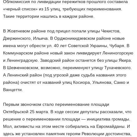
Облкомиссия по ликвидации пережитков прошлого составила
«черный список» из 15 улиц, требующих переименования.
Такие территории нашлись в каждом районе.
В Жовтневом районе под прицел попали улицы Чекистов,
Дзержинского, Ильича. В Орджоникидзевском районе новые
имена могут обрести ул. 40 лет Советской Украины, Чубаря. В
Коммунарском районе новый закон ликвидирует Лениногорскую
и Ленинградскую. Заводский район останется без улицы Якира.
В Шевченковском, возможно, переименуют улицу Тухачевского.
А Ленинский район (под угрозой даже судьба названия этого
района) очистят от названий улиц Косиора, Ульянова, Сакко и
Ванцетти.
Первым звоночком стало переименование площади
Октябрьской 25 марта. В ходе сессии депутаты рассказали, что
решение о переименовании площади — инициатива громады.
Мол, активисты на этом месте собирались на Евромайданы. И
здесь же установлен памятник героям Революции достоинства,