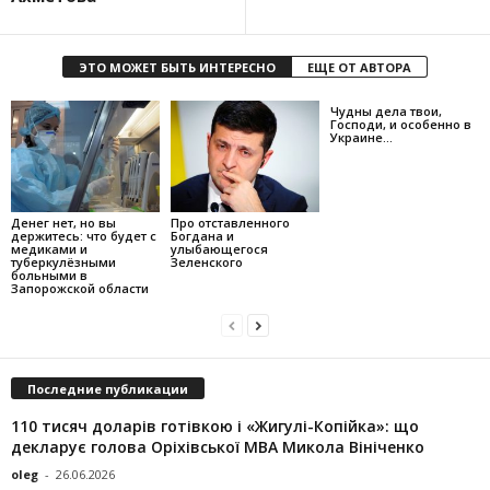
ЭТО МОЖЕТ БЫТЬ ИНТЕРЕСНО
ЕЩЕ ОТ АВТОРА
Чудны дела твои,
Господи, и особенно в
Украине…
Денег нет, но вы
Про отставленного
держитесь: что будет с
Богдана и
медиками и
улыбающегося
туберкулёзными
Зеленского
больными в
Запорожской области
Последние публикации
110 тисяч доларів готівкою і «Жигулі-Копійка»: що
декларує голова Оріхівської МВА Микола Вініченко
oleg
-
26.06.2026