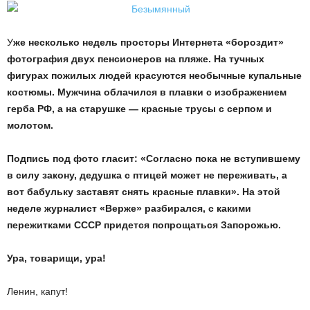
У
же
несколько
недель
просторы
Интернета
«
бороздит
»
фотография
двух
пенсионеров
на
пляже
.
На
тучных
фигурах
пожилых
людей
красуются
необычные
купальные
костюмы
.
Мужчина
облачился
в
плавки
с
изображением
герба
РФ
,
а
на
старушке
—
красные
трусы
с
серпом
и
молотом
.
Подпись
под
фото
гласит
: «
Согласно
пока
не
вступившему
в
силу
закону
,
дедушка
с
птицей
может
не
переживать
,
а
вот
бабульку
заставят
снять
красные
плавки
».
На
этой
неделе
журналист
«
Верже
»
разбирался
,
с
какими
пережитками
СССР
придется
попрощаться
Запорожью
.
Ура, товарищи, ура!
Ленин, капут!