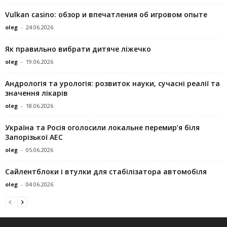
Vulkan casino: обзор и впечатления об игровом опыте
oleg
-
24.06.2026
Як правильно вибрати дитяче ліжечко
oleg
-
19.06.2026
Андрологія та урологія: розвиток науки, сучасні реалії та
значення лікарів
oleg
-
18.06.2026
Україна та Росія оголосили локальне перемир’я біля
Запорізької АЕС
oleg
-
05.06.2026
Сайлентблоки і втулки для стабілізатора автомобіля
oleg
-
04.06.2026