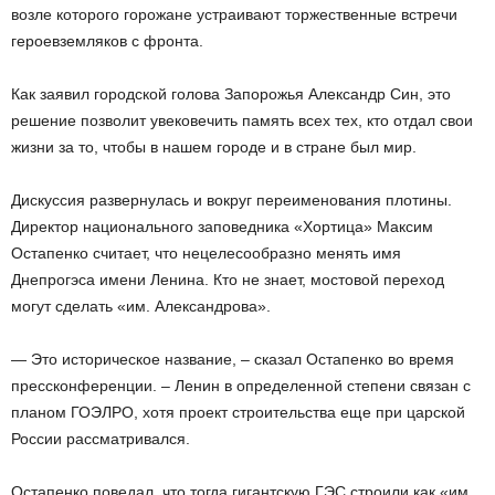
возле которого горожане устраивают торжественные встречи
героев­земляков с фронта.
Как заявил городской голова Запорожья Александр Син, это
решение позволит увековечить память всех тех, кто отдал свои
жизни за то, чтобы в нашем городе и в стране был мир.
Дискуссия развернулась и вокруг переименования плотины.
Директор национального заповедника «Хортица» Максим
Остапенко считает, что нецелесообразно менять имя
Днепрогэса имени Ленина. Кто не знает, мостовой переход
могут сделать «им. Александрова».
— Это историческое название, – сказал Остапенко во время
пресс­конференции. – Ленин в определенной степени связан с
планом ГОЭЛРО, хотя проект строительства еще при царской
России рассматривался.
Остапенко поведал, что тогда гигантскую ГЭС строили как «им.