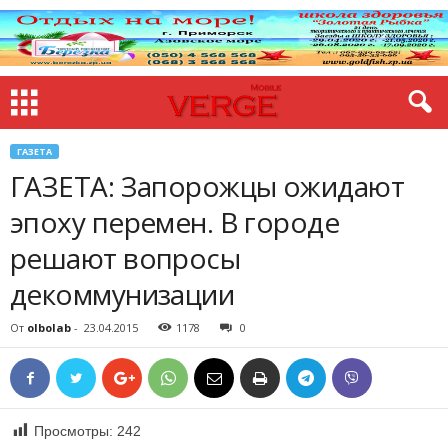
ГАЗЕТА
ГАЗЕТА: Запорожцы ожидают
эпоху перемен. В городе
решают вопросы
декоммунизации
От
olbolab
-
23.04.2015
1178
0
Просмотры:
242