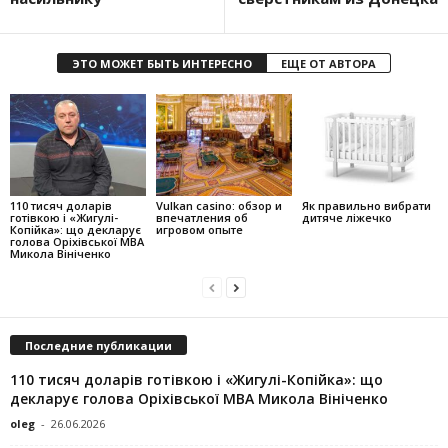
ЭТО МОЖЕТ БЫТЬ ИНТЕРЕСНО
ЕЩЕ ОТ АВТОРА
110 тисяч доларів
Vulkan casino: обзор и
Як правильно вибрати
готівкою і «Жигулі-
впечатления об
дитяче ліжечко
Копійка»: що декларує
игровом опыте
голова Оріхівської МВА
Микола Вініченко
Последние публикации
110 тисяч доларів готівкою і «Жигулі-Копійка»: що
декларує голова Оріхівської МВА Микола Вініченко
oleg
-
26.06.2026