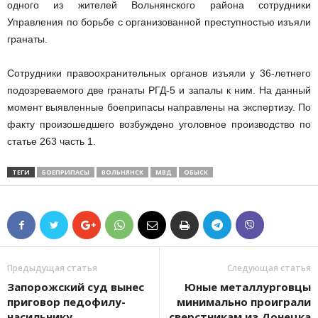
одного из жителей Вольнянского района сотрудники
Управления по борьбе с организованной преступностью изъяли
гранаты.
Сотрудники правоохранительных органов изъяли у 36-летнего
подозреваемого две гранаты РГД-5 и запалы к ним. На данный
момент выявленные боеприпасы направлены на экспертизу. По
факту произошедшего возбуждено уголовное производство по
статье 263 часть 1.
ТЕГИ
БОЕПРИПАСЫ
ВОЛЬНЯНСК
МВД
ОБЫСК
Предыдущая статья
Следующая статья
Запорожский суд вынес
Юные металлурговцы
приговор педофилу-
минимально проиграли
насильнику
сверстникам из Донецка