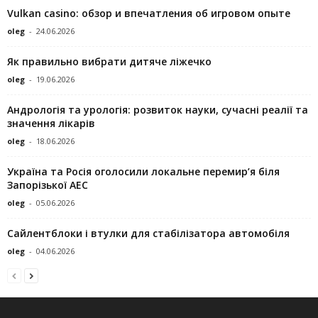
Vulkan casino: обзор и впечатления об игровом опыте
oleg
-
24.06.2026
Як правильно вибрати дитяче ліжечко
oleg
-
19.06.2026
Андрологія та урологія: розвиток науки, сучасні реалії та
значення лікарів
oleg
-
18.06.2026
Україна та Росія оголосили локальне перемир’я біля
Запорізької АЕС
oleg
-
05.06.2026
Сайлентблоки і втулки для стабілізатора автомобіля
oleg
-
04.06.2026