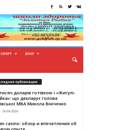
СПОРТ
БЛОГ
следние публикации
тисяч доларів готівкою і «Жигулі-
йка»: що декларує голова
івської МВА Микола Вініченко
-
26.06.2026
an casino: обзор и впечатления об
овом опыте