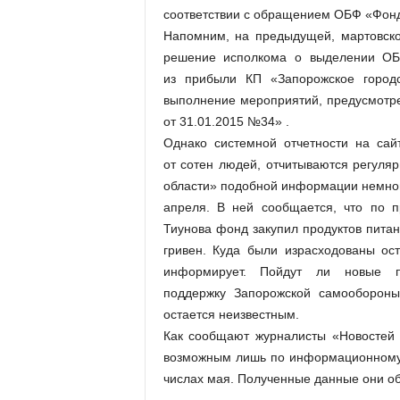
соответствии с обращением ОБФ «Фонд
Напомним, на предыдущей, мартовско
решение исполкома о выделении ОБ
из прибыли КП «Запорожское городс
выполнение мероприятий, предусмотр
от 31.01.2015 №34» .
Однако системной отчетности на сай
от сотен людей, отчитываются регуля
области» подобной информации немного
апреля. В ней сообщается, что по 
Тиунова фонд закупил продуктов питан
гривен. Куда были израсходованы ос
информирует. Пойдут ли новые 
поддержку Запорожской самообороны
остается неизвестным.
Как сообщают журналисты «Новостей г
возможным лишь по информационному з
числах мая. Полученные данные они о