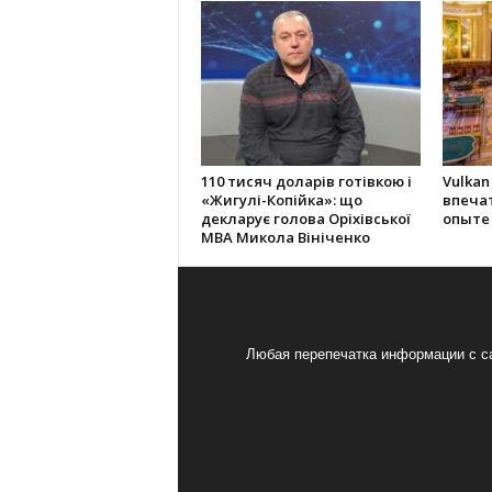
110 тисяч доларів готівкою і
Vulkan
«Жигулі-Копійка»: що
впеча
декларує голова Оріхівської
опыте
МВА Микола Вініченко
Любая перепечатка информации с са