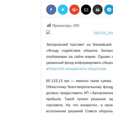
«
В
Е
Р
Просмотры:
250
Ж
Е
»
Запорожский горсовет на ближайшей 
«Фонду содействия обороне Запоро
опубликован на сайте мэрии. Однако
указанный фонд информировать общест
«
Новостей гражданского общества
«.
60 123,13 грн — именно такая сумма
Областному благотворительному фонду
должно предоставить КП «Запорожское
прибыли. Такой проект решения за
горсовета. На что конкретно, в про
исполнение решений Совета обороны 