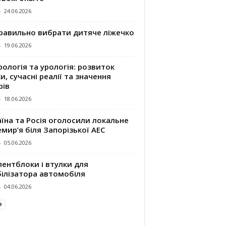
-
24.06.2026
правильно вибрати дитяче ліжечко
-
19.06.2026
ологія та урологія: розвиток
и, сучасні реалії та значення
рів
-
18.06.2026
їна та Росія оголосили локальне
мир’я біля Запорізької АЕС
-
05.06.2026
ентблоки і втулки для
білізатора автомобіля
-
04.06.2026