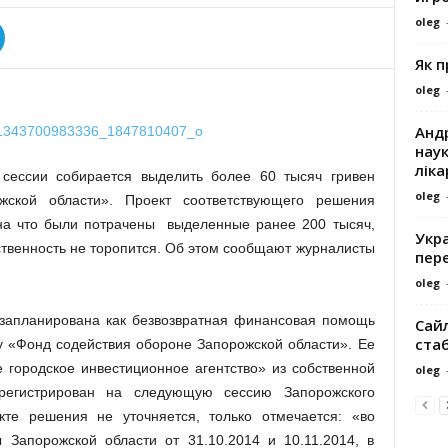
oleg
Як 
oleg
Андр
наук
ліка
сессии собирается выделить более 60 тысяч гривен
oleg
жской области». Проект соответствующего решения
 на что были потрачены выделенные ранее 200 тысяч,
Укра
венность не торопится. Об этом сообщают журналисты
пере
oleg
 запланирована как безвозвратная финансовая помощь
Сайл
ста
 «Фонд содействия обороне Запорожской области». Ее
 городское инвестиционное агентство» из собственной
oleg
регистрирован на следующую сессию Запорожского
екте решения не уточняется, только отмечается: «во
Запорожской области от 31.10.2014 и 10.11.2014, в