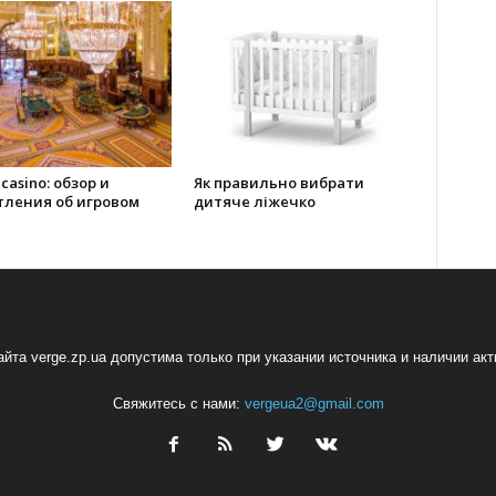
 casino: обзор и
Як правильно вибрати
тления об игровом
дитяче ліжечко
йта verge.zp.ua допустима только при указании источника и наличии ак
Свяжитесь с нами:
vergeua2@gmail.com