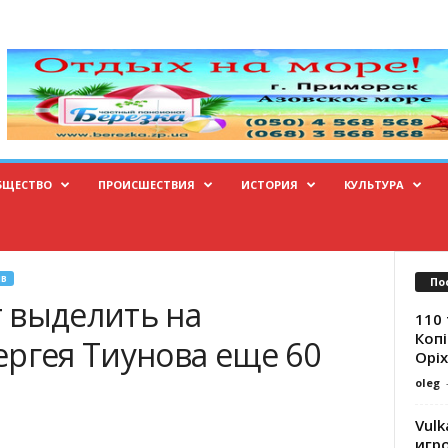
БЩЕСТВО
ПРОИСШЕСТВИЯ
ИСТОРИЯ
КУЛЬТУРА
В
По
 выделить на
110 
Копі
ергея Тиунова еще 60
Оріх
oleg
Vulk
игр