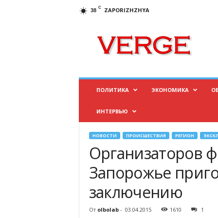
C
ZAPORIZHZHYA
38
И
н
ф
о
р
м
а
ПОЛИТИКА
ЭКОНОМИКА
О
ц
и
ИНТЕРВЬЮ
о
н
н
НОВОСТИ
ПРОИСШЕСТВИЯ
РЕГИОН
ЭКСК
ы
Организаторов 
й
п
Запорожье приг
о
заключению
р
т
а
От
olbolab
-
03.04.2015
1610
1
л