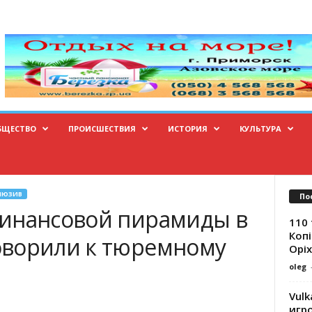
БЩЕСТВО
ПРОИСШЕСТВИЯ
ИСТОРИЯ
КУЛЬТУРА
ЛЮЗИВ
По
финансовой пирамиды в
110 
Копі
оворили к тюремному
Оріх
oleg
Vulk
игр