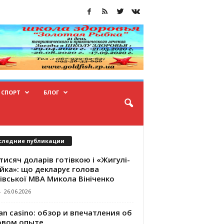
СПОРТ
БЛОГ
следние публикации
тисяч доларів готівкою і «Жигулі-
йка»: що декларує голова
івської МВА Микола Вініченко
-
26.06.2026
an casino: обзор и впечатления об
овом опыте