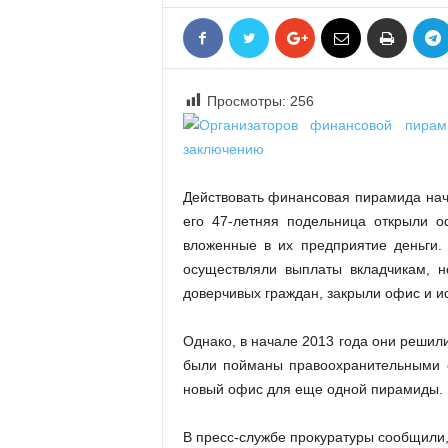
«
В
Е
Р
Просмотры:
256
Ж
Е
»
Действовать финансовая пирамида нача
его 47-летняя подельница открыли о
вложенные в их предприятие деньги. 
осуществляли выплаты вкладчикам, н
доверчивых граждан, закрыли офис и и
Однако, в начале 2013 года они решили
были пойманы правоохранительными о
новый офис для еще одной пирамиды.
В пресс-службе прокуратуры сообщили,