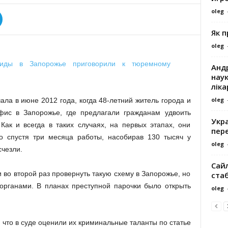
oleg
Як 
oleg
Андр
наук
ліка
oleg
ла в июне 2012 года, когда 48-летний житель города и
фис в Запорожье, где предлагали гражданам удвоить
Укра
Как и всегда в таких случаях, на первых этапах, они
пере
о спустя три месяца работы, насобирав 130 тысяч у
oleg
счезли.
Сайл
 во второй раз провернуть такую схему в Запорожье, но
ста
рганами. В планах преступной парочки было открыть
oleg
 что в суде оценили их криминальные таланты по статье