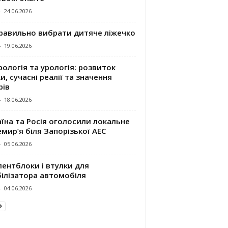
-
24.06.2026
правильно вибрати дитяче ліжечко
-
19.06.2026
ологія та урологія: розвиток
и, сучасні реалії та значення
рів
-
18.06.2026
їна та Росія оголосили локальне
мир’я біля Запорізької АЕС
-
05.06.2026
ентблоки і втулки для
білізатора автомобіля
-
04.06.2026