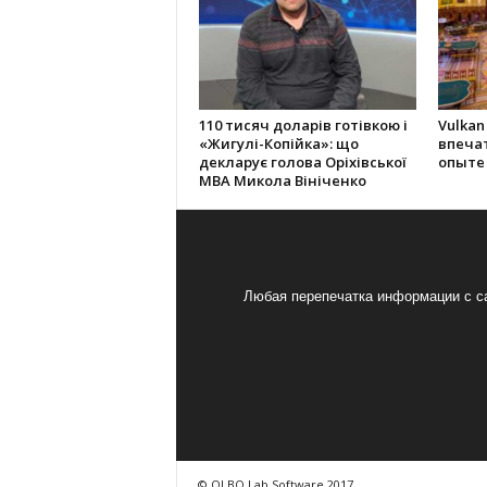
110 тисяч доларів готівкою і
Vulkan
«Жигулі-Копійка»: що
впеча
декларує голова Оріхівської
опыте
МВА Микола Вініченко
Любая перепечатка информации с са
© OLBO Lab Software 2017