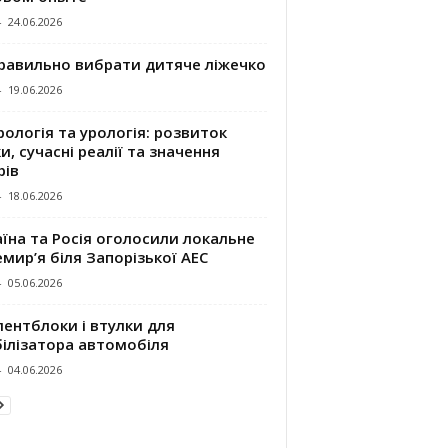
-
24.06.2026
правильно вибрати дитяче ліжечко
-
19.06.2026
ологія та урологія: розвиток
и, сучасні реалії та значення
рів
-
18.06.2026
їна та Росія оголосили локальне
мир’я біля Запорізької АЕС
-
05.06.2026
ентблоки і втулки для
білізатора автомобіля
-
04.06.2026