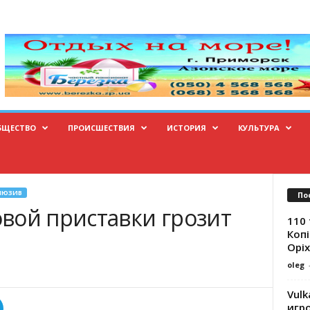
БЩЕСТВО
ПРОИСШЕСТВИЯ
ИСТОРИЯ
КУЛЬТУРА
ЛЮЗИВ
По
вой приставки грозит
110 
Копі
Оріх
oleg
Vulk
игр