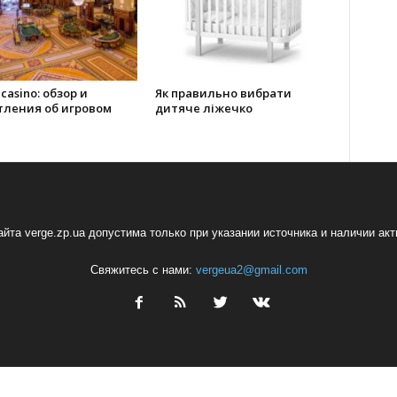
 casino: обзор и
Як правильно вибрати
тления об игровом
дитяче ліжечко
йта verge.zp.ua допустима только при указании источника и наличии ак
Свяжитесь с нами:
vergeua2@gmail.com