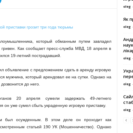
oleg
Як 
oleg
Андр
злоумышленника, который обманным путем завладел
наук
 гривен. Как сообщает пресс-служба МВД, 18 апреля в
ліка
ился 19-летний пострадавший.
oleg
тил объявление с предложением сдать в аренду игровую
Укра
пере
лся мужчина, который арендовал ее на сутки. Однако на
oleg
дозвонится до него.
Сайл
рганов 20 апреля сумели задержать 49-летнего
ста
я он уже сумел сбыть украденную игровую приставку.
oleg
ом был осужденным. В этом деле он проходит как
усмотренным статьей 190 УК (Мошенничество). Однако