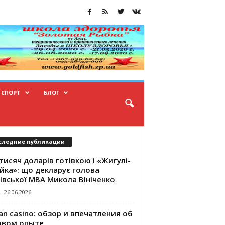
СПОРТ
БЛОГ
следние публикации
тисяч доларів готівкою і «Жигулі-
йка»: що декларує голова
івської МВА Микола Вініченко
-
26.06.2026
an casino: обзор и впечатления об
овом опыте