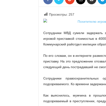
«
В
Е
Просмотры:
257
Р
Ж
Е
Сотрудники МВД сумели задержать 
»
игровой приставкой стоимостью в 4000
Коммунарский райотдел милиции обрат
По его словам, он в интернете размес
приставку. На это предложение отозва
следующий день пострадавший не смог 
Сотрудники правоохранительных о
подозреваемого. Ко времени задержани
Как выяснилось, мужчина в прошл
подозреваемый в преступлении, пред