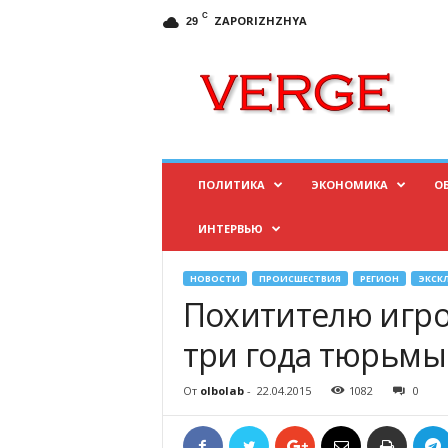
C
ZAPORIZHZHYA
29
И
н
ф
о
р
м
а
ПОЛИТИКА
ЭКОНОМИКА
О
ц
и
ИНТЕРВЬЮ
о
н
н
НОВОСТИ
ПРОИСШЕСТВИЯ
РЕГИОН
ЭКСК
ы
Похитителю игро
й
п
три года тюрьмы
о
р
От
olbolab
-
22.04.2015
1082
0
т
а
л