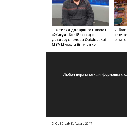
110 тисяч доларів готівкою і
Vulkan
«Жигулі-Копійка»: що
впеча
декларує голова Оріхівської
опыте
МВА Микола Вініченко
Любая перепечатка информации с са
© OLBO Lab Software 2017