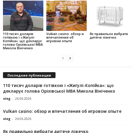
110 тисяч доларів
Vulkan casino: обзор и
Як правильно вибрати
готівкою і «Жигулі-
впечатления об
дитяче ліжечко
Копійка»: що декларує
игровом опыте
голова Оріхівської МВА
Микола Вініченко
Последние публикации
110 тисяч доларів готівкою і «Жигулі-Копійка»: що
декларує голова Оріхівської МВА Микола Вініченко
oleg
-
26.06.2026
Vulkan casino: обзор и впечатления об игровом опыте
oleg
-
24.06.2026
Як правильно вибрати дитяче ліжечко