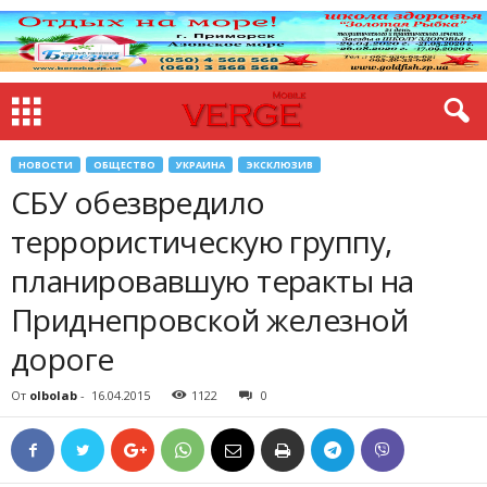
НОВОСТИ
ОБЩЕСТВО
УКРАИНА
ЭКСКЛЮЗИВ
СБУ обезвредило
террористическую группу,
планировавшую теракты на
Приднепровской железной
дороге
От
olbolab
-
16.04.2015
1122
0