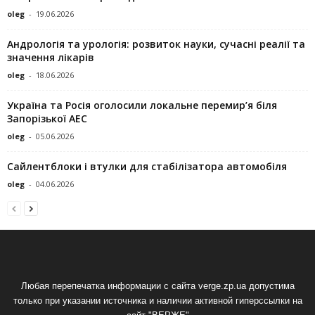
oleg
-
19.06.2026
Андрологія та урологія: розвиток науки, сучасні реалії та
значення лікарів
oleg
-
18.06.2026
Україна та Росія оголосили локальне перемир’я біля
Запорізької АЕС
oleg
-
05.06.2026
Сайлентблоки і втулки для стабілізатора автомобіля
oleg
-
04.06.2026
Любая перепечатка информации с сайта verge.zp.ua допустима
только при указании источника и наличии активной гиперссылки на