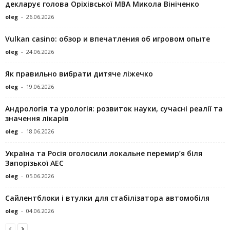
декларує голова Оріхівської МВА Микола Вініченко
oleg
-
26.06.2026
Vulkan casino: обзор и впечатления об игровом опыте
oleg
-
24.06.2026
Як правильно вибрати дитяче ліжечко
oleg
-
19.06.2026
Андрологія та урологія: розвиток науки, сучасні реалії та
значення лікарів
oleg
-
18.06.2026
Україна та Росія оголосили локальне перемир’я біля
Запорізької АЕС
oleg
-
05.06.2026
Сайлентблоки і втулки для стабілізатора автомобіля
oleg
-
04.06.2026