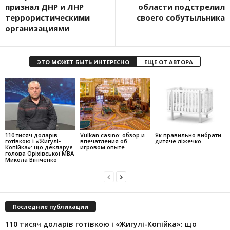
признал ДНР и ЛНР
области подстрелил
террористическими
своего собутыльника
организациями
ЭТО МОЖЕТ БЫТЬ ИНТЕРЕСНО
ЕЩЕ ОТ АВТОРА
110 тисяч доларів
Vulkan casino: обзор и
Як правильно вибрати
готівкою і «Жигулі-
впечатления об
дитяче ліжечко
Копійка»: що декларує
игровом опыте
голова Оріхівської МВА
Микола Вініченко
Последние публикации
110 тисяч доларів готівкою і «Жигулі-Копійка»: що