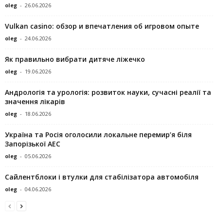
oleg
-
26.06.2026
Vulkan casino: обзор и впечатления об игровом опыте
oleg
-
24.06.2026
Як правильно вибрати дитяче ліжечко
oleg
-
19.06.2026
Андрологія та урологія: розвиток науки, сучасні реалії та
значення лікарів
oleg
-
18.06.2026
Україна та Росія оголосили локальне перемир’я біля
Запорізької АЕС
oleg
-
05.06.2026
Сайлентблоки і втулки для стабілізатора автомобіля
oleg
-
04.06.2026