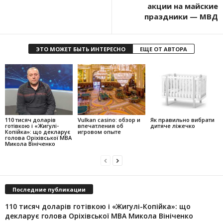
акции на майские
праздники — МВД
ЭТО МОЖЕТ БЫТЬ ИНТЕРЕСНО
ЕЩЕ ОТ АВТОРА
110 тисяч доларів
Vulkan casino: обзор и
Як правильно вибрати
готівкою і «Жигулі-
впечатления об
дитяче ліжечко
Копійка»: що декларує
игровом опыте
голова Оріхівської МВА
Микола Вініченко
Последние публикации
110 тисяч доларів готівкою і «Жигулі-Копійка»: що
декларує голова Оріхівської МВА Микола Вініченко