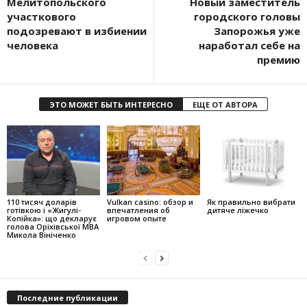
Мелитопольского
Новый заместитель
участкового
городского головы
подозревают в избиении
Запорожья уже
человека
наработал себе на
премию
ЭТО МОЖЕТ БЫТЬ ИНТЕРЕСНО
ЕЩЕ ОТ АВТОРА
110 тисяч доларів
Vulkan casino: обзор и
Як правильно вибрати
готівкою і «Жигулі-
впечатления об
дитяче ліжечко
Копійка»: що декларує
игровом опыте
голова Оріхівської МВА
Микола Вініченко
Последние публикации