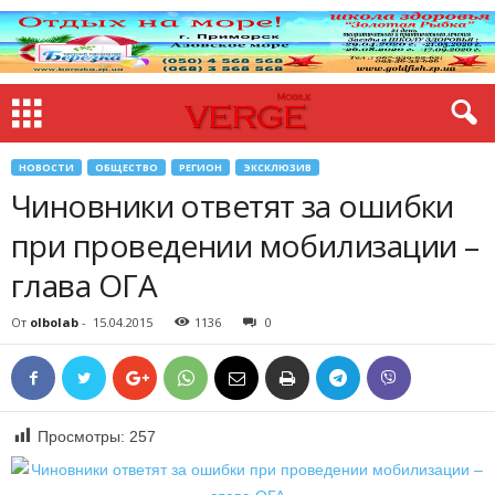
НОВОСТИ
ОБЩЕСТВО
РЕГИОН
ЭКСКЛЮЗИВ
Чиновники ответят за ошибки
при проведении мобилизации –
глава ОГА
От
olbolab
-
15.04.2015
1136
0
Просмотры:
257