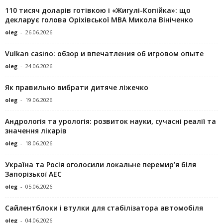
110 тисяч доларів готівкою і «Жигулі-Копійка»: що
декларує голова Оріхівської МВА Микола Вініченко
oleg
-
26.06.2026
Vulkan casino: обзор и впечатления об игровом опыте
oleg
-
24.06.2026
Як правильно вибрати дитяче ліжечко
oleg
-
19.06.2026
Андрологія та урологія: розвиток науки, сучасні реалії та
значення лікарів
oleg
-
18.06.2026
Україна та Росія оголосили локальне перемир’я біля
Запорізької АЕС
oleg
-
05.06.2026
Сайлентблоки і втулки для стабілізатора автомобіля
oleg
-
04.06.2026