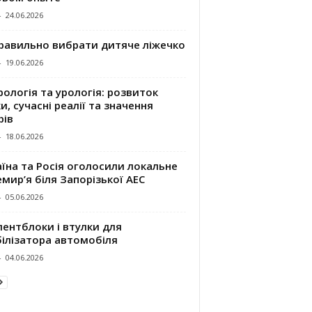
-
24.06.2026
правильно вибрати дитяче ліжечко
-
19.06.2026
ологія та урологія: розвиток
и, сучасні реалії та значення
рів
-
18.06.2026
їна та Росія оголосили локальне
мир’я біля Запорізької АЕС
-
05.06.2026
ентблоки і втулки для
білізатора автомобіля
-
04.06.2026