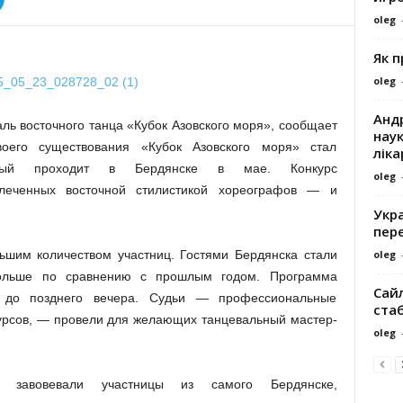
oleg
Як 
oleg
Андр
ль восточного танца «Кубок Азовского моря», сообщает
наук
своего существования «Кубок Азовского моря» стал
ліка
орый проходит в Бердянске в мае. Конкурс
oleg
влеченных восточной стилистикой хореографов — и
Укра
пере
oleg
ьшим количеством участниц. Гостями Бердянска стали
больше по сравнению с прошлым годом. Программа
Сайл
 до позднего вечера. Судьи — профессиональные
ста
урсов, — провели для желающих танцевальный мастер-
oleg
» завовевали участницы из самого Бердянске,