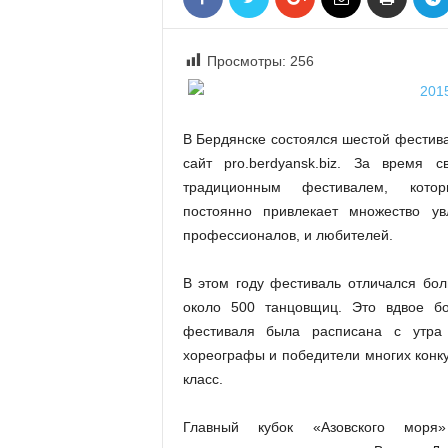
«
В
Е
Просмотры:
256
Р
Ж
Е
В Бердянске состоялся шестой фестива
»
сайт pro.berdyansk.biz. За время 
традиционным фестивалем, кот
постоянно привлекает множество у
профессионалов, и любителей.
В этом году фестиваль отличался бол
около 500 танцовщиц. Это вдвое 
фестиваля была расписана с утра
хореографы и победители многих конк
класс.
Главный кубок «Азовского моря