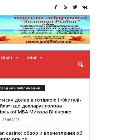
СПОРТ
БЛОГ
следние публикации
тисяч доларів готівкою і «Жигулі-
йка»: що декларує голова
івської МВА Микола Вініченко
-
26.06.2026
an casino: обзор и впечатления об
овом опыте