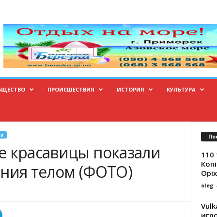
БЩЕСТВО
ПРОИСШЕСТВИЯ
ИСТОРИЯ
КУЛЬТУРА
В
По
е красавицы показали
110 
Копі
ения телом (ФОТО)
Оріх
oleg
Vulk
игр