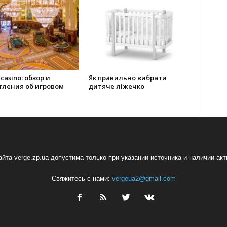
 casino: обзор и
Як правильно вибрати
тления об игровом
дитяче ліжечко
йта verge.zp.ua допустима только при указании источника и наличии ак
Свяжитесь с нами:
vergeua2@gmail.com