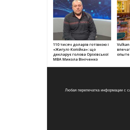
110 тисяч доларів готівкою і
Vulkan
«Жигулі-Копійка»: що
впеча
декларує голова Оріхівської
опыте
МВА Микола Вініченко
Любая перепечатка информации с са