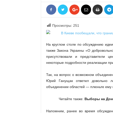
«
В
Е
Р
Просмотры:
251
Ж
Е
»
На круглом столе по обсуждению иде
также Закона Украины «О добровольн
присутствовали и представители це
некоторые подробности реализации пр
Так, на вопрос о возможном объедине
Юрий Ганущак ответил довольно ла
объединении областей — плюньте ему в
Читайте также:
Выборы на Дон
Напомним, ранее во время обсужден