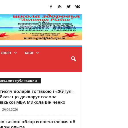
СПОРТ
БЛОГ
следние публикации
тисяч доларів готівкою і «Жигулі-
йка»: що декларує голова
івської МВА Микола Вініченко
-
26.06.2026
an casino: обзор и впечатления об
овом опыте