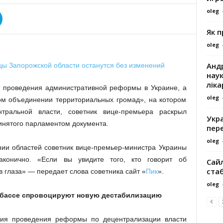
oleg
Як 
oleg
Андр
наук
ліка
и проведения административной реформы в Украине, а
oleg
ом объединении территориальных громад», на котором
нтральной власти, советник вице-премьера раскрыл
Укра
инятого парламентом документа.
пере
oleg
нии областей советник вице-премьер-министра Украины
конично. «Если вы увидите того, кто говорит об
Сайл
ста
 глаза» — передает слова советника сайт «
Пик
».
oleg
бассе спровоцируют новую дестабилизацию
ия проведения реформы по децентрализации власти