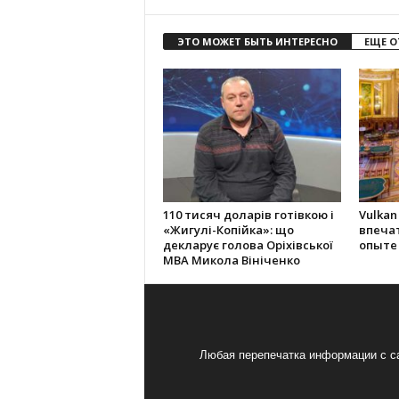
ЭТО МОЖЕТ БЫТЬ ИНТЕРЕСНО
ЕЩЕ О
110 тисяч доларів готівкою і
Vulkan
«Жигулі-Копійка»: що
впеча
декларує голова Оріхівської
опыте
МВА Микола Вініченко
Любая перепечатка информации с са