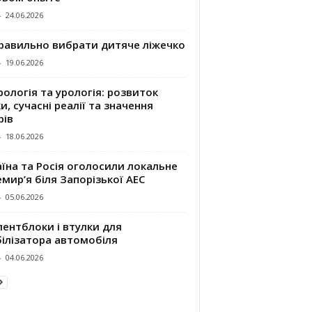
-
24.06.2026
правильно вибрати дитяче ліжечко
-
19.06.2026
ологія та урологія: розвиток
и, сучасні реалії та значення
рів
-
18.06.2026
їна та Росія оголосили локальне
мир’я біля Запорізької АЕС
-
05.06.2026
ентблоки і втулки для
білізатора автомобіля
-
04.06.2026