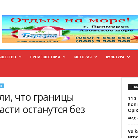
БЩЕСТВО
ПРОИСШЕСТВИЯ
ИСТОРИЯ
КУЛЬТУРА
В
По
ли, что границы
110 
Копі
сти останутся без
Оріх
oleg
Vulk
игр