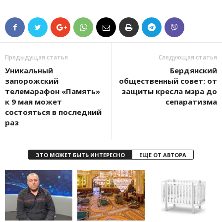
Предыдущая статья
Следующая статья
Уникальный
Бердянский
запорожский
общественный совет: от
телемарафон «Память»
защиты кресла мэра до
к 9 мая может
сепаратизма
состояться в последний
раз
ЭТО МОЖЕТ БЫТЬ ИНТЕРЕСНО
ЕЩЕ ОТ АВТОРА