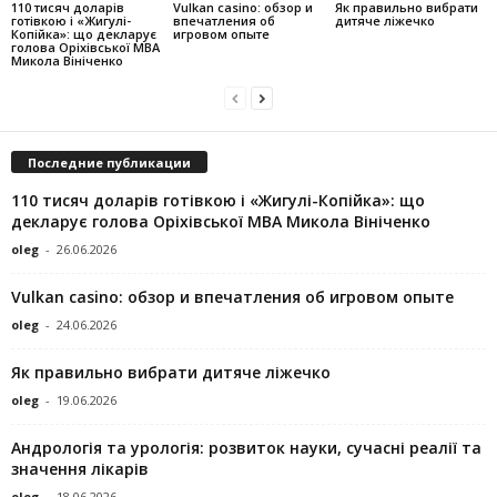
110 тисяч доларів
Vulkan casino: обзор и
Як правильно вибрати
готівкою і «Жигулі-
впечатления об
дитяче ліжечко
Копійка»: що декларує
игровом опыте
голова Оріхівської МВА
Микола Вініченко
Последние публикации
110 тисяч доларів готівкою і «Жигулі-Копійка»: що
декларує голова Оріхівської МВА Микола Вініченко
oleg
-
26.06.2026
Vulkan casino: обзор и впечатления об игровом опыте
oleg
-
24.06.2026
Як правильно вибрати дитяче ліжечко
oleg
-
19.06.2026
Андрологія та урологія: розвиток науки, сучасні реалії та
значення лікарів
oleg
-
18.06.2026