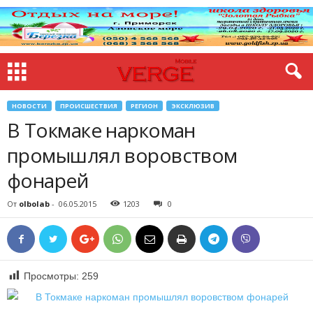
НОВОСТИ
ПРОИСШЕСТВИЯ
РЕГИОН
ЭКСКЛЮЗИВ
В Токмаке наркоман
промышлял воровством
фонарей
От
olbolab
-
06.05.2015
1203
0
Просмотры:
259