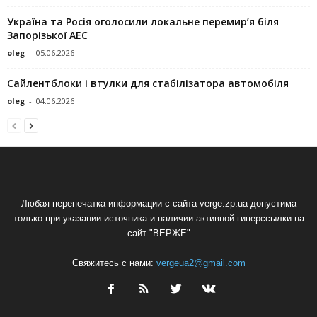
Україна та Росія оголосили локальне перемир’я біля
Запорізької АЕС
oleg
-
05.06.2026
Сайлентблоки і втулки для стабілізатора автомобіля
oleg
-
04.06.2026
Любая перепечатка информации с сайта verge.zp.ua допустима
только при указании источника и наличии активной гиперссылки на
сайт "ВЕРЖЕ"
Свяжитесь с нами:
vergeua2@gmail.com