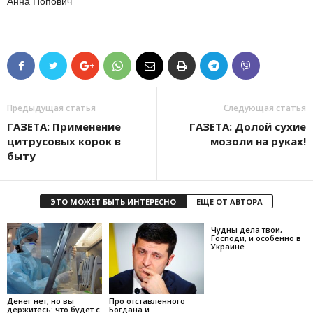
Анна Попович
Предыдущая статья
Следующая статья
ГАЗЕТА: Применение
ГАЗЕТА: Долой сухие
цитрусовых корок в
мозоли на руках!
быту
ЭТО МОЖЕТ БЫТЬ ИНТЕРЕСНО
ЕЩЕ ОТ АВТОРА
Чудны дела твои,
Господи, и особенно в
Украине…
Денег нет, но вы
Про отставленного
держитесь: что будет с
Богдана и