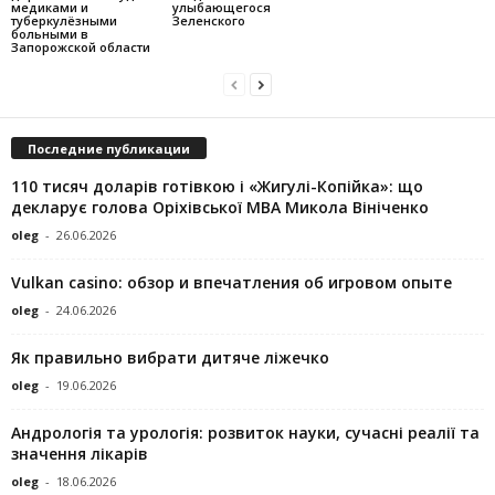
медиками и
улыбающегося
туберкулёзными
Зеленского
больными в
Запорожской области
Последние публикации
110 тисяч доларів готівкою і «Жигулі-Копійка»: що
декларує голова Оріхівської МВА Микола Вініченко
oleg
-
26.06.2026
Vulkan casino: обзор и впечатления об игровом опыте
oleg
-
24.06.2026
Як правильно вибрати дитяче ліжечко
oleg
-
19.06.2026
Андрологія та урологія: розвиток науки, сучасні реалії та
значення лікарів
oleg
-
18.06.2026