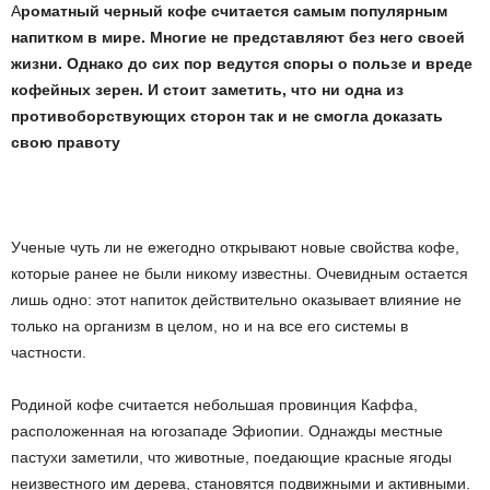
А
роматный
черный
кофе
считается
самым
популярным
напитком
в
мире
.
Многие
не
представляют
без
него
своей
жизни
.
Однако
до
сих
пор
ведутся
споры
о
пользе
и
вреде
кофейных
зерен
.
И
стоит
заметить
,
что
ни
одна
из
противоборствующих
сторон
так
и
не
смогла
доказать
свою
правоту
Ученые чуть ли не ежегодно открывают новые свойства кофе,
которые ранее не были никому известны. Очевидным остается
лишь одно: этот напиток действительно оказывает влияние не
только на организм в целом, но и на все его системы в
частности.
Родиной кофе считается небольшая провинция Каффа,
расположенная на юго­западе Эфиопии. Однажды местные
пастухи заметили, что животные, поедающие красные ягоды
неизвестного им дерева, становятся подвижными и активными.