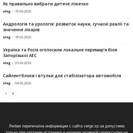
Як правильно вибрати дитяче ліжечко
oleg
-
19.06.2026
Андрологія та урологія: розвиток науки, сучасні реалії та
значення лікарів
oleg
-
18.06.2026
Україна та Росія оголосили локальне перемир’я біля
Запорізької АЕС
oleg
-
05.06.2026
Сайлентблоки і втулки для стабілізатора автомобіля
oleg
-
04.06.2026
Любая перепечатка информации с сайта verge.zp.ua допустима
только при указании источника и наличии активной гиперссылки на