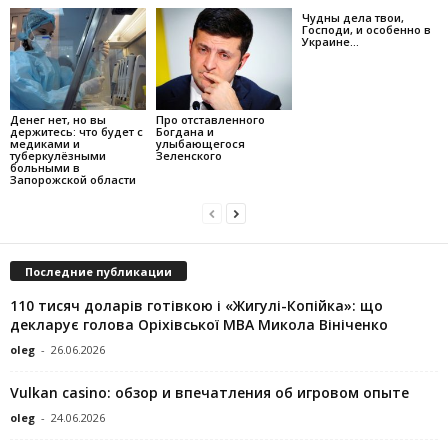
Чудны дела твои,
Господи, и особенно в
Украине…
Денег нет, но вы
Про отставленного
держитесь: что будет с
Богдана и
медиками и
улыбающегося
туберкулёзными
Зеленского
больными в
Запорожской области
Последние публикации
110 тисяч доларів готівкою і «Жигулі-Копійка»: що
декларує голова Оріхівської МВА Микола Вініченко
oleg
-
26.06.2026
Vulkan casino: обзор и впечатления об игровом опыте
oleg
-
24.06.2026