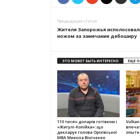
Предыдущая статья
Жителя Запорожья исполосовал
ножом за замечание дебоширу
ЭТО МОЖЕТ БЫТЬ ИНТЕРЕСНО
ЕЩЕ О
110 тисяч доларів готівкою і
Vulkan
«Жигулі-Копійка»: що
впеча
декларує голова Оріхівської
опыте
МВА Микола Вініченко