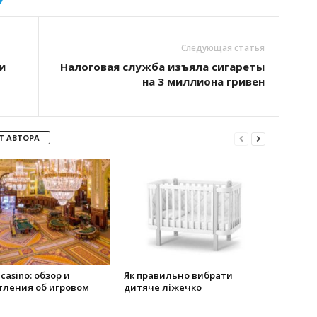
Следующая статья
и
Налоговая служба изъяла сигареты
на 3 миллиона гривен
Т АВТОРА
 casino: обзор и
Як правильно вибрати
тления об игровом
дитяче ліжечко