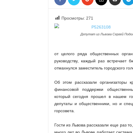
«
В
Е
Просмотры:
271
Р
Ж
Депутат из Львова Сергей Подо
Е
»
от целого ряда общественных орган
руководству, каждый раз встречает 
отмахнулся заместитель городского го
Об этом рассказали организаторы к
финансовой поддержки общественны
который сегодня прошел в нашем гор
депутаты и общественники, но и спе
горсовета.
Гости из Львова рассказали еще раз то
много лет во Львове работает система