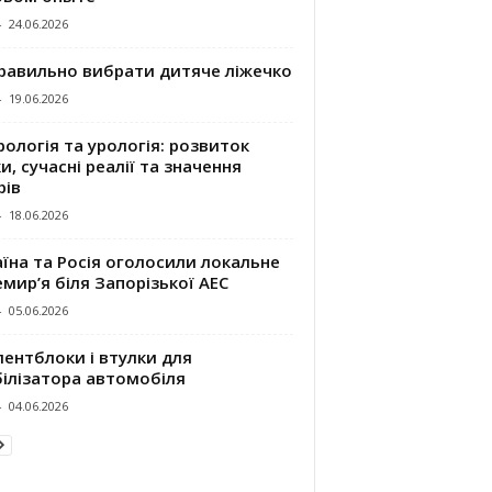
-
24.06.2026
правильно вибрати дитяче ліжечко
-
19.06.2026
ологія та урологія: розвиток
и, сучасні реалії та значення
рів
-
18.06.2026
їна та Росія оголосили локальне
мир’я біля Запорізької АЕС
-
05.06.2026
ентблоки і втулки для
білізатора автомобіля
-
04.06.2026