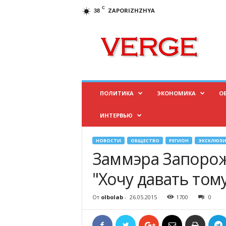
C
ZAPORIZHZHYA
38
И
н
ф
о
р
м
а
ПОЛИТИКА
ЭКОНОМИКА
О
ц
и
ИНТЕРВЬЮ
о
н
н
НОВОСТИ
ОБЩЕСТВО
РЕГИОН
ЭКСКЛЮЗИ
ы
Заммэра Запорож
й
п
"Хочу давать тому
о
р
От
olbolab
-
26.05.2015
1700
0
т
а
л