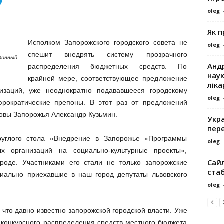
oleg
Як 
Исполком Запорожского городского совета не
oleg
спешит внедрять систему прозрачного
линный
Андр
распределения бюджетных средств. По
наук
крайней мере, соответствующее предложение
ліка
изаций, уже неоднократно подававшееся городскому
oleg
бюрократические препоны. В этот раз от предложений
ловы Запорожья Александр Кузьмин.
Укра
пере
руглого стола «Внедрение в Запорожье «Программы
oleg
х организаций на социально-культурные проекты»,
Сайл
оде. Участниками его стали не только запорожские
ста
циально приехавшие в наш город депутаты львовского
oleg
, что давно известно запорожской городской власти. Уже
 конкурсного распределения средств местного бюджета