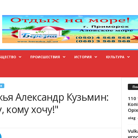
БЩЕСТВО
ПРОИСШЕСТВИЯ
ИСТОРИЯ
КУЛЬТУРА
В
По
ья Александр Кузьмин:
110 
Копі
, кому хочу!"
Оріх
oleg
Vulk
игр