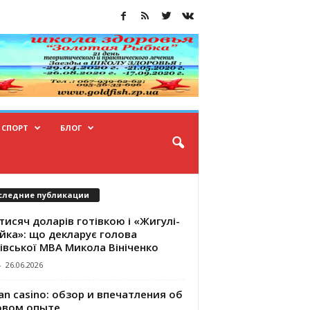
СПОРТ
БЛОГ
следние публикации
тисяч доларів готівкою і «Жигулі-
йка»: що декларує голова
івської МВА Микола Вініченко
-
26.06.2026
an casino: обзор и впечатления об
овом опыте