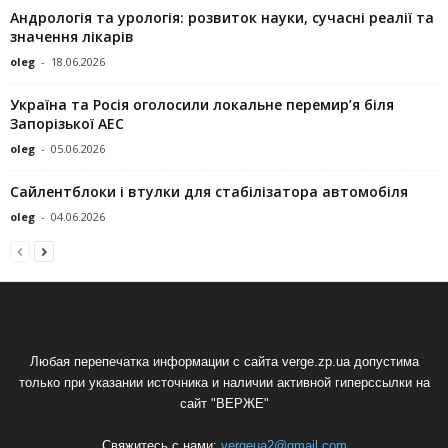
Андрологія та урологія: розвиток науки, сучасні реалії та
значення лікарів
oleg
-
18.06.2026
Україна та Росія оголосили локальне перемир’я біля
Запорізької АЕС
oleg
-
05.06.2026
Сайлентблоки і втулки для стабілізатора автомобіля
oleg
-
04.06.2026
Любая перепечатка информации с сайта verge.zp.ua допустима
только при указании источника и наличии активной гиперссылки на
сайт "ВЕРЖЕ"
Свяжитесь с нами:
vergeua2@gmail.com