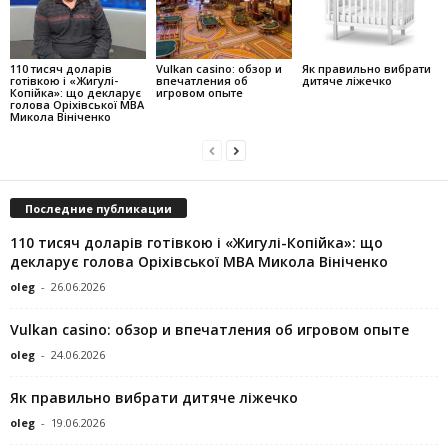
110 тисяч доларів
Vulkan casino: обзор и
Як правильно вибрати
готівкою і «Жигулі-
впечатления об
дитяче ліжечко
Копійка»: що декларує
игровом опыте
голова Оріхівської МВА
Микола Вініченко
Последние публикации
110 тисяч доларів готівкою і «Жигулі-Копійка»: що
декларує голова Оріхівської МВА Микола Вініченко
oleg
-
26.06.2026
Vulkan casino: обзор и впечатления об игровом опыте
oleg
-
24.06.2026
Як правильно вибрати дитяче ліжечко
oleg
-
19.06.2026