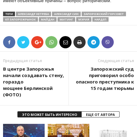
имеют объективные причины – вопрос риторический.
ТЕГИ
АЛЕКСАНДР НЕТРЕБА
АЛЕКСАНДР СИН
ЗАПОРОЖСКИЙ ГОРСОВЕТ
КП ЗАПОРОЖРЫНОК
МАЙДАН
МИТИНГ
МЭРИЯ
НАРДЕП
Предыдущая статья
Следующая статья
В центре Запорожья
Запорожский суд
начали создавать стену,
приговорил особо
гораздо
опасного преступника к
мощнее Берлинской
15 годам тюрьмы
(ФОТО)
ЭТО МОЖЕТ БЫТЬ ИНТЕРЕСНО
ЕЩЕ ОТ АВТОРА