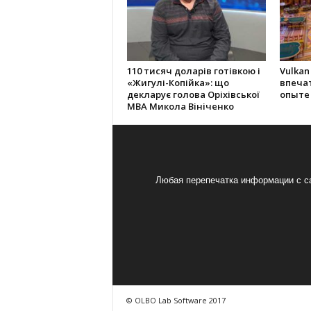
110 тисяч доларів готівкою і
Vulkan
«Жигулі-Копійка»: що
впеча
декларує голова Оріхівської
опыте
МВА Микола Вініченко
Любая перепечатка информации с са
© OLBO Lab Software 2017