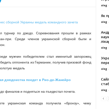
oleg
Як 
oleg
Андр
ел турнир по дзюдо. Соревнования прошли в рамках
наук
ран-при. Среди членов украинской сборной были и
ліка
он.
oleg
 среди мужчин победителем стал именитый запорожец
Укра
пере
обедить оппонента из Германии, получив призовой фонд
 золотую медаль
oleg
Сайл
ая дзюдоистка поедет в Рио-де-Жанейро
ста
oleg
до финалов и подняться на пъедестал почета.
ете украинская команда получила «бронзу», чему