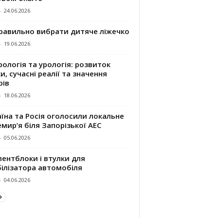
-
24.06.2026
правильно вибрати дитяче ліжечко
-
19.06.2026
ологія та урологія: розвиток
и, сучасні реалії та значення
рів
-
18.06.2026
їна та Росія оголосили локальне
мир’я біля Запорізької АЕС
-
05.06.2026
ентблоки і втулки для
білізатора автомобіля
-
04.06.2026