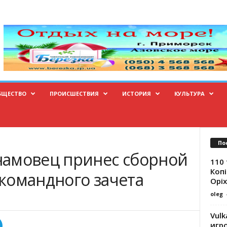
БЩЕСТВО
ПРОИСШЕСТВИЯ
ИСТОРИЯ
КУЛЬТУРА
По
амовец принес сборной
110 
Копі
командного зачета
Оріх
oleg
Vulk
игр