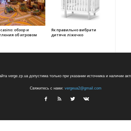
 casino: обзор и
Як правильно вибрати
тления об игровом
дитяче ліжечко
йта verge.zp.ua допустима только при указании источника и наличии ак
Свяжитесь с нами:
vergeua2@gmail.com