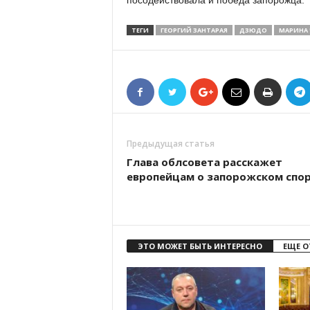
посодействовала и победа запорожца.
ТЕГИ
ГЕОРГИЙ ЗАНТАРАЯ
ДЗЮДО
МАРИНА 
Предыдущая статья
Глава облсовета расскажет
европейцам о запорожском спо
ЭТО МОЖЕТ БЫТЬ ИНТЕРЕСНО
ЕЩЕ О