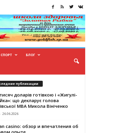
СПОРТ
БЛОГ
следние публикации
тисяч доларів готівкою і «Жигулі-
йка»: що декларує голова
івської МВА Микола Вініченко
-
26.06.2026
an casino: обзор и впечатления об
овом опыте