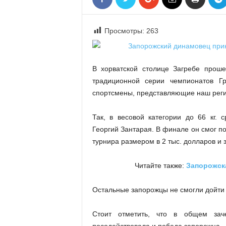
«
В
Е
Просмотры:
263
Р
Ж
Е
В хорватской столице Загребе прош
»
традиционной серии чемпионатов Г
спортсмены, представляющие наш реги
Так, в весовой категории до 66 кг.
Георгий Зантарая. В финале он смог п
турнира размером в 2 тыс. долларов и
Читайте также:
Запорожск
Остальные
запорожцы не смогли дойти 
Стоит отметить, что в общем зач