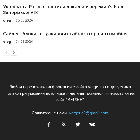
Україна та Росія оголосили локальне перемир’я біля
Запорізької АЕС
oleg
-
05.06.2026
Сайлентблоки і втулки для стабілізатора автомобіля
oleg
-
04.06.2026
Любая перепечатка информации с сайта verge.zp.ua допустима
только при указании источника и наличии активной гиперссылки на
сайт "ВЕРЖЕ"
Свяжитесь с нами:
vergeua2@gmail.com