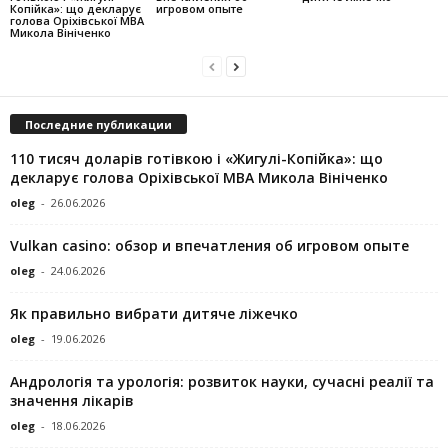
Копійка»: що декларує
игровом опыте
голова Оріхівської МВА
Микола Вініченко
Последние публикации
110 тисяч доларів готівкою і «Жигулі-Копійка»: що
декларує голова Оріхівської МВА Микола Вініченко
oleg
-
26.06.2026
Vulkan casino: обзор и впечатления об игровом опыте
oleg
-
24.06.2026
Як правильно вибрати дитяче ліжечко
oleg
-
19.06.2026
Андрологія та урологія: розвиток науки, сучасні реалії та
значення лікарів
oleg
-
18.06.2026