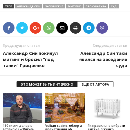
ТЕГИ
АЛЕКСАНДР СИН
ЗАПОРОЖЬЕ
МИТИНГ
ПРОКУРАТУРА
СУД
Предыдущая статья
Следующая статья
Александр Син покинул
Александр Син таки
митинг и бросил "под
явился на заседание
танки" Грицаенко
суда
ЭТО МОЖЕТ БЫТЬ ИНТЕРЕСНО
ЕЩЕ ОТ АВТОРА
110 тисяч доларів
Vulkan casino: обзор и
Як правильно вибрати
готівкою і «Жигулі-
впечатления об
дитяче ліжечко