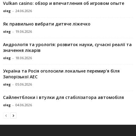
Vulkan casino: обзор и впечатления об игровом опыте
oleg
-
24.06.2026
Як правильно вибрати дитяче ліжечко
oleg
-
19.06.2026
Андрологія та урологія: розвиток науки, сучасні реалії та
значення лікарів
oleg
-
18.06.2026
Україна та Росія оголосили локальне перемир’я біля
Запорізької АЕС
oleg
-
05.06.2026
Сайлентблоки і втулки для стабілізатора автомобіля
oleg
-
04.06.2026