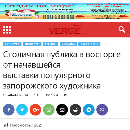
КУЛЬТУРА
НОВОСТИ
РЕГИОН
УКРАИНА
ЭКСКЛЮЗИВ
Столичная публика в восторге
от начавшейся
выставки популярного
запорожского художника
От
olbolab
-
14.05.2015
1564
0
Просмотры:
282