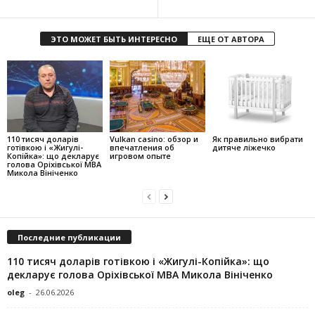
ЭТО МОЖЕТ БЫТЬ ИНТЕРЕСНО
ЕЩЕ ОТ АВТОРА
110 тисяч доларів
Vulkan casino: обзор и
Як правильно вибрати
готівкою і «Жигулі-
впечатления об
дитяче ліжечко
Копійка»: що декларує
игровом опыте
голова Оріхівської МВА
Микола Вініченко
Последние публикации
110 тисяч доларів готівкою і «Жигулі-Копійка»: що
декларує голова Оріхівської МВА Микола Вініченко
oleg
-
26.06.2026