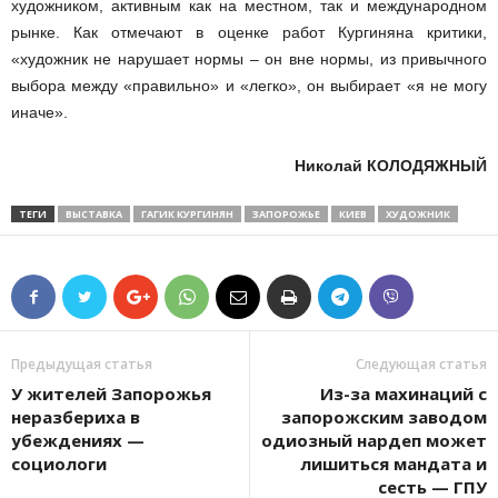
художником, активным как на местном, так и международном
рынке. Как отмечают в оценке работ Кургиняна критики,
«художник не нарушает нормы – он вне нормы, из привычного
выбора между «правильно» и «легко», он выбирает «я не могу
иначе».
Николай КОЛОДЯЖНЫЙ
ТЕГИ
ВЫСТАВКА
ГАГИК КУРГИНЯН
ЗАПОРОЖЬЕ
КИЕВ
ХУДОЖНИК
Предыдущая статья
Следующая статья
У жителей Запорожья
Из-за махинаций с
неразбериха в
запорожским заводом
убеждениях —
одиозный нардеп может
социологи
лишиться мандата и
сесть — ГПУ