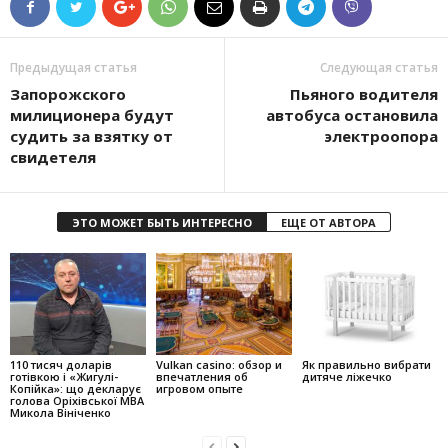
Предыдущая статья
Следующая статья
Запорожского
Пьяного водителя
милиционера будут
автобуса остановила
судить за взятку от
электроопора
свидетеля
ЭТО МОЖЕТ БЫТЬ ИНТЕРЕСНО
ЕЩЕ ОТ АВТОРА
110 тисяч доларів
Vulkan casino: обзор и
Як правильно вибрати
готівкою і «Жигулі-
впечатления об
дитяче ліжечко
Копійка»: що декларує
игровом опыте
голова Оріхівської МВА
Микола Вініченко