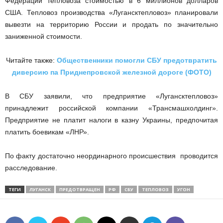
Федерации тепловоза стоимостью в 6 миллионов долларов
США. Тепловоз производства «Лугансктепловоз» планировали
вывезти на территорию России и продать по значительно
заниженной стоимости.
Читайте также:
Общественники помогли СБУ предотвратить
диверсию па Приднепровской железной дороге (ФОТО)
В СБУ заявили, что предприятие «Лугансктепловоз»
принадлежит российской компании «Трансмашхолдинг».
Предприятие не платит налоги в казну Украины, предпочитая
платить боевикам «ЛНР».
По факту достаточно неординарного происшествия проводится
расследование.
ТЕГИ
ЛУГАНСК
ПРЕДОТВРАЩЕН
РФ
СБУ
ТЕПЛОВОЗ
УГОН