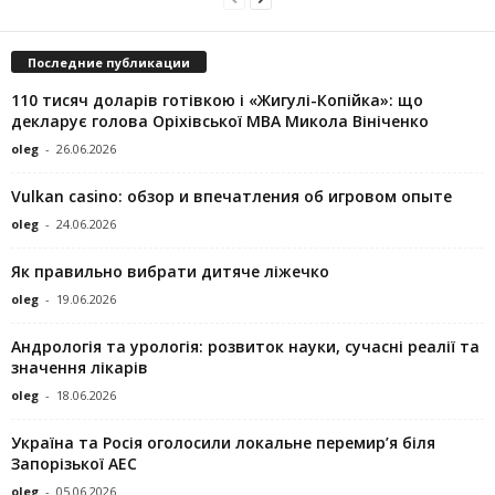
Последние публикации
110 тисяч доларів готівкою і «Жигулі-Копійка»: що
декларує голова Оріхівської МВА Микола Вініченко
oleg
-
26.06.2026
Vulkan casino: обзор и впечатления об игровом опыте
oleg
-
24.06.2026
Як правильно вибрати дитяче ліжечко
oleg
-
19.06.2026
Андрологія та урологія: розвиток науки, сучасні реалії та
значення лікарів
oleg
-
18.06.2026
Україна та Росія оголосили локальне перемир’я біля
Запорізької АЕС
oleg
-
05.06.2026