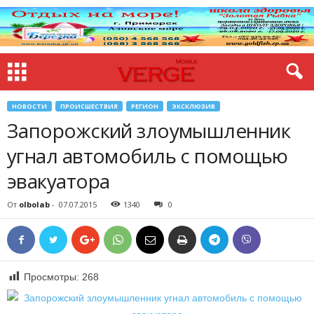
НОВОСТИ
ПРОИСШЕСТВИЯ
РЕГИОН
ЭКСКЛЮЗИВ
Запорожский злоумышленник
угнал автомобиль с помощью
эвакуатора
От
olbolab
-
07.07.2015
1340
0
Просмотры:
268