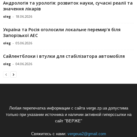
Андрологія та урологія: розвиток науки, сучасні реалії та
значення лікарів
oleg
-
18.06.2026
Україна та Росія оголосили локальне перемир’я біля
Запорізької АЕС
oleg
-
05.06.2026
Сайлентблоки і втулки для стабілізатора автомобіля
oleg
-
04.06.2026
Любая перепечатка информации с сайта verge.zp.ua допустима
только при указании источника и наличии активной гиперссылки на
сайт "ВЕРЖЕ"
Свяжитесь с нами:
vergeua2@gmail.com