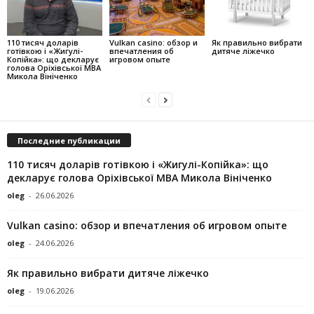
110 тисяч доларів
Vulkan casino: обзор и
Як правильно вибрати
готівкою і «Жигулі-
впечатления об
дитяче ліжечко
Копійка»: що декларує
игровом опыте
голова Оріхівської МВА
Микола Вініченко
Последние публикации
110 тисяч доларів готівкою і «Жигулі-Копійка»: що
декларує голова Оріхівської МВА Микола Вініченко
oleg
-
26.06.2026
Vulkan casino: обзор и впечатления об игровом опыте
oleg
-
24.06.2026
Як правильно вибрати дитяче ліжечко
oleg
-
19.06.2026