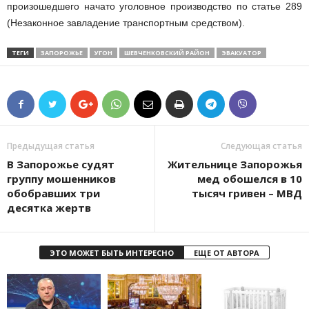
произошедшего начато уголовное производство по статье 289
(Незаконное завладение транспортным средством).
ТЕГИ
ЗАПОРОЖЬЕ
УГОН
ШЕВЧЕНКОВСКИЙ РАЙОН
ЭВАКУАТОР
Предыдущая статья
Следующая статья
В Запорожье судят
Жительнице Запорожья
группу мошенников
мед обошелся в 10
обобравших три
тысяч гривен – МВД
десятка жертв
ЭТО МОЖЕТ БЫТЬ ИНТЕРЕСНО
ЕЩЕ ОТ АВТОРА