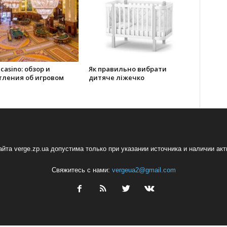
 casino: обзор и
Як правильно вибрати
тления об игровом
дитяче ліжечко
йта verge.zp.ua допустима только при указании источника и наличии ак
Свяжитесь с нами:
vergeua2@gmail.com