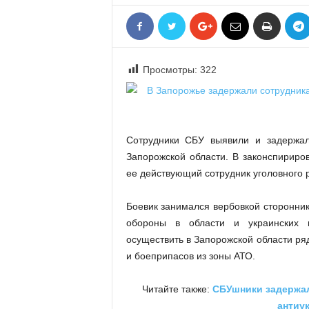
«
В
Е
Р
Просмотры:
322
Ж
Е
»
Сотрудники СБУ выявили и задержал
Запорожской области. В законспириров
ее действующий сотрудник уголовного р
Боевик занимался вербовкой сторонник
обороны в области и украинских 
осуществить в Запорожской области ря
и боеприпасов из зоны АТО.
Читайте также:
СБУшники задержал
антиу