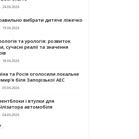
-
24.06.2026
правильно вибрати дитяче ліжечко
-
19.06.2026
ологія та урологія: розвиток
и, сучасні реалії та значення
рів
-
18.06.2026
їна та Росія оголосили локальне
мир’я біля Запорізької АЕС
-
05.06.2026
ентблоки і втулки для
білізатора автомобіля
-
04.06.2026