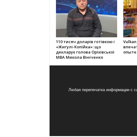
110 тисяч доларів готівкою і
Vulkan
«Жигулі-Копійка»: що
впеча
декларує голова Оріхівської
опыте
МВА Микола Вініченко
Любая перепечатка информации с са