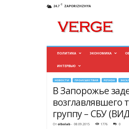
C
ZAPORIZHZHYA
24.7
И
н
ф
о
р
м
а
ПОЛИТИКА
ЭКОНОМИКА
О
ц
и
ИНТЕРВЬЮ
о
н
н
НОВОСТИ
ПРОИСШЕСТВИЯ
РЕГИОН
ЭКСК
ы
В Запорожье зад
й
п
возглавлявшего 
о
группу – СБУ (ВИ
р
т
а
От
olbolab
-
08.09.2015
1776
0
л