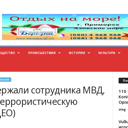
БЩЕСТВО
ПРОИСШЕСТВИЯ
ИСТОРИЯ
КУЛЬТУРА
ЛЮЗИВ
По
ержали сотрудника МВД,
110 
Копі
террористическую
Оріх
ДЕО)
oleg
Vulk
игр