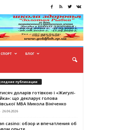
СПОРТ
БЛОГ
следние публикации
тисяч доларів готівкою і «Жигулі-
йка»: що декларує голова
івської МВА Микола Вініченко
-
26.06.2026
an casino: обзор и впечатления об
овом опыте