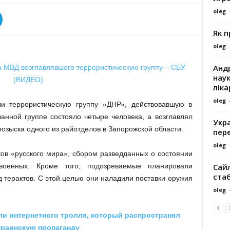
oleg
Як 
oleg
Андр
наук
ліка
oleg
и террористическую группу «ДНР», действовавшую в
анной группе состояло четыре человека, а возглавлял
Укра
озыска одного из райотделов в Запорожской области.
пере
oleg
ов «русского мира», сбором разведданных о состоянии
Сайл
военных. Кроме того, подозреваемые планировали
ста
д терактов. С этой целью они наладили поставки оружия
oleg
и интернетного тролля, который распространял
краинскую пропаганду