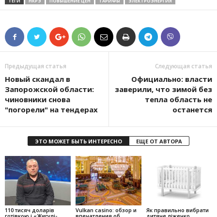
ТЕГИ
НКРЭ
ПОВЫШЕНИЕ ЦЕН
ТАРИФЫ
ЭЛЕКТРОЭНЕРГИЯ
Предыдущая статья
Следующая статья
Новый скандал в
Официально: власти
Запорожской области:
заверили, что зимой без
чиновники снова
тепла область не
"погорели" на тендерах
останется
ЭТО МОЖЕТ БЫТЬ ИНТЕРЕСНО
ЕЩЕ ОТ АВТОРА
110 тисяч доларів
Vulkan casino: обзор и
Як правильно вибрати
готівкою і «Жигулі-
впечатления об
дитяче ліжечко