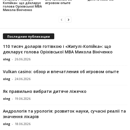
Копійка»: що декларує
игровом опыте
голова Оріхівської МВА
Микола Вініченко
Последние публикации
110 тисяч доларів готівкою і «Жигулі-Копійка»: що
декларує голова Оріхівської МВА Микола Вініченко
oleg
-
26.06.2026
Vulkan casino: обзор и впечатления об игровом опыте
oleg
-
24.06.2026
Як правильно вибрати дитяче ліжечко
oleg
-
19.06.2026
Андрологія та урологія: розвиток науки, сучасні реалії та
значення лікарів
oleg
-
18.06.2026