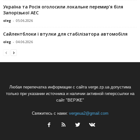
Україна та Росія оголосили локальне перемир’я біля
Запорізької АЕС
oleg
-
05.06.2026
Сайлентблоки і втулки для стабілізатора автомобіля
oleg
-
04.06.2026
Любая перепечатка информации с сайта verge.zp.ua допустима
только при указании источника и наличии активной гиперссылки на
сайт "ВЕРЖЕ"
Свяжитесь с нами:
vergeua2@gmail.com