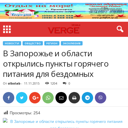
НОВОСТИ
ОБЩЕСТВО
РЕГИОН
ЭКСКЛЮЗИВ
В Запорожье и области
открылись пункты горячего
питания для бездомных
От
olbolab
-
11.11.2015
1204
0
Просмотры:
254