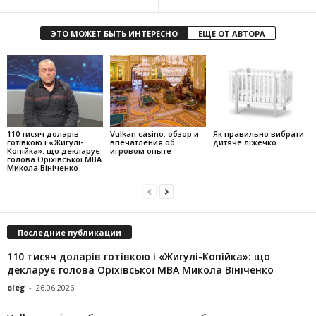
ЭТО МОЖЕТ БЫТЬ ИНТЕРЕСНО
ЕЩЕ ОТ АВТОРА
110 тисяч доларів
Vulkan casino: обзор и
Як правильно вибрати
готівкою і «Жигулі-
впечатления об
дитяче ліжечко
Копійка»: що декларує
игровом опыте
голова Оріхівської МВА
Микола Вініченко
Последние публикации
110 тисяч доларів готівкою і «Жигулі-Копійка»: що
декларує голова Оріхівської МВА Микола Вініченко
oleg
-
26.06.2026