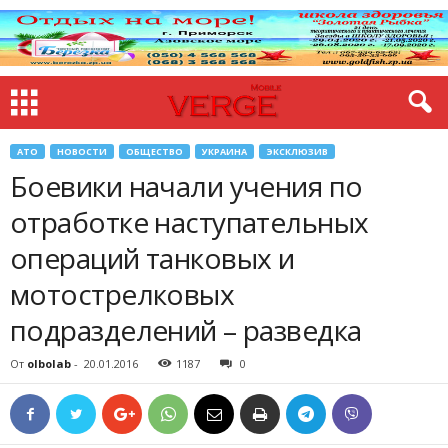
АТО
НОВОСТИ
ОБЩЕСТВО
УКРАИНА
ЭКСКЛЮЗИВ
Боевики начали учения по
отработке наступательных
операций танковых и
мотострелковых
подразделений – разведка
От
olbolab
-
20.01.2016
1187
0