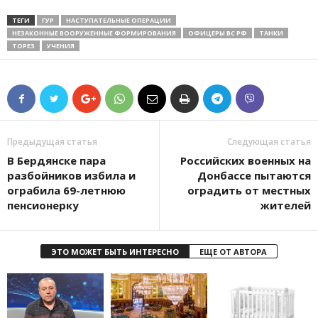
ТЕГИ
ГУР
НАСТУПАТЕЛЬНЫЕ ОПЕРАЦИИ
НЕЗАКОННЫЕ ВООРУЖЕННЫЕ ФОРМИРОВАНИЯ
ОФИЦЕРЫ ВС РФ
ТАНКИ
ТОРЕЗ
УЧЕНИЯ
Предыдущая статья
Следующая статья
В Бердянске пара
Российских военных на
разбойников избила и
Донбассе пытаются
ограбила 69-летнюю
оградить от местных
пенсионерку
жителей
ЭТО МОЖЕТ БЫТЬ ИНТЕРЕСНО
ЕЩЕ ОТ АВТОРА