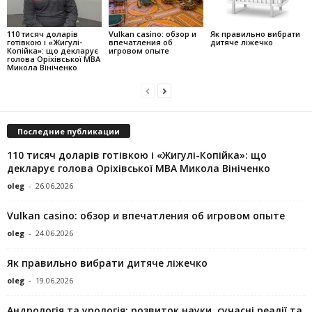
110 тисяч доларів
Vulkan casino: обзор и
Як правильно вибрати
готівкою і «Жигулі-
впечатления об
дитяче ліжечко
Копійка»: що декларує
игровом опыте
голова Оріхівської МВА
Микола Вініченко
Последние публикации
110 тисяч доларів готівкою і «Жигулі-Копійка»: що
декларує голова Оріхівської МВА Микола Вініченко
oleg
-
26.06.2026
Vulkan casino: обзор и впечатления об игровом опыте
oleg
-
24.06.2026
Як правильно вибрати дитяче ліжечко
oleg
-
19.06.2026
Андрологія та урологія: розвиток науки, сучасні реалії та