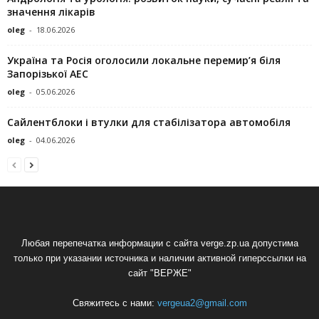
значення лікарів
oleg
-
18.06.2026
Україна та Росія оголосили локальне перемир’я біля
Запорізької АЕС
oleg
-
05.06.2026
Сайлентблоки і втулки для стабілізатора автомобіля
oleg
-
04.06.2026
Любая перепечатка информации с сайта verge.zp.ua допустима
только при указании источника и наличии активной гиперссылки на
сайт "ВЕРЖЕ"
Свяжитесь с нами:
vergeua2@gmail.com