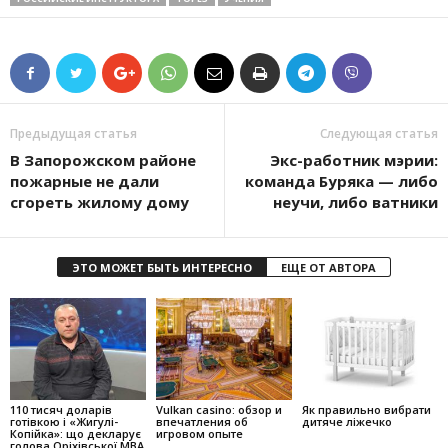
Предыдущая статья
Следующая статья
В Запорожском районе
Экс-работник мэрии:
пожарные не дали
команда Буряка — либо
сгореть жилому дому
неучи, либо ватники
ЭТО МОЖЕТ БЫТЬ ИНТЕРЕСНО
ЕЩЕ ОТ АВТОРА
110 тисяч доларів
Vulkan casino: обзор и
Як правильно вибрати
готівкою і «Жигулі-
впечатления об
дитяче ліжечко
Копійка»: що декларує
игровом опыте
голова Оріхівської МВА