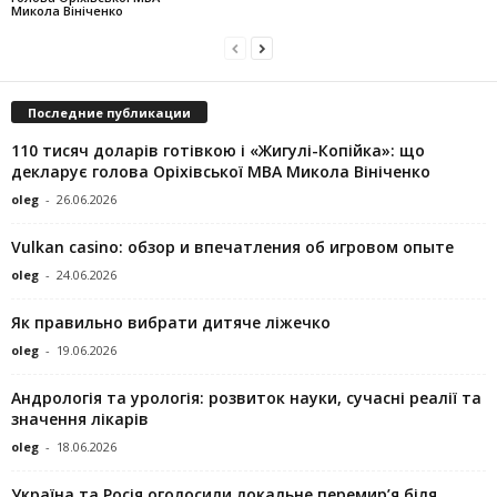
Микола Вініченко
Последние публикации
110 тисяч доларів готівкою і «Жигулі-Копійка»: що
декларує голова Оріхівської МВА Микола Вініченко
oleg
-
26.06.2026
Vulkan casino: обзор и впечатления об игровом опыте
oleg
-
24.06.2026
Як правильно вибрати дитяче ліжечко
oleg
-
19.06.2026
Андрологія та урологія: розвиток науки, сучасні реалії та
значення лікарів
oleg
-
18.06.2026
Україна та Росія оголосили локальне перемир’я біля