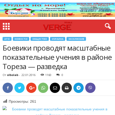
АТО
НОВОСТИ
ОБЩЕСТВО
УКРАИНА
ЭКСКЛЮЗИВ
Боевики проводят масштабные
показательные учения в районе
Тореза — разведка
От
olbolab
-
22.01.2016
1160
0
Просмотры:
261