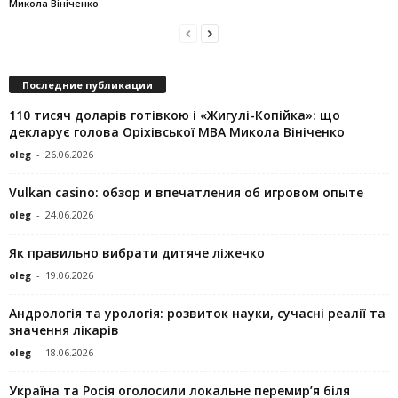
Микола Вініченко
Последние публикации
110 тисяч доларів готівкою і «Жигулі-Копійка»: що
декларує голова Оріхівської МВА Микола Вініченко
oleg
-
26.06.2026
Vulkan casino: обзор и впечатления об игровом опыте
oleg
-
24.06.2026
Як правильно вибрати дитяче ліжечко
oleg
-
19.06.2026
Андрологія та урологія: розвиток науки, сучасні реалії та
значення лікарів
oleg
-
18.06.2026
Україна та Росія оголосили локальне перемир’я біля