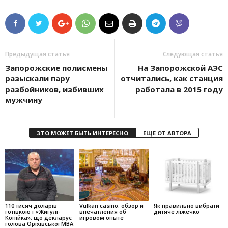
Предыдущая статья
Следующая статья
Запорожские полисмены
На Запорожской АЭС
разыскали пару
отчитались, как станция
разбойников, избивших
работала в 2015 году
мужчину
ЭТО МОЖЕТ БЫТЬ ИНТЕРЕСНО
ЕЩЕ ОТ АВТОРА
110 тисяч доларів
Vulkan casino: обзор и
Як правильно вибрати
готівкою і «Жигулі-
впечатления об
дитяче ліжечко
Копійка»: що декларує
игровом опыте
голова Оріхівської МВА