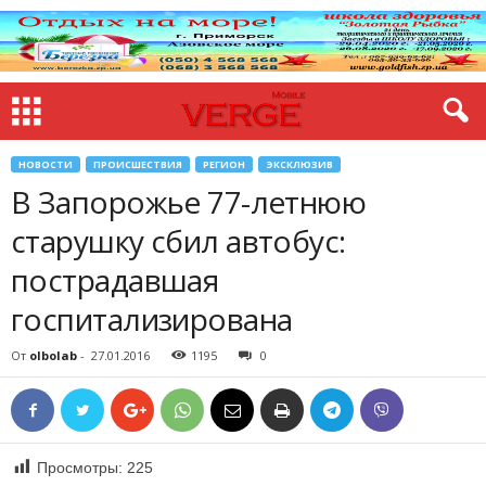
НОВОСТИ
ПРОИСШЕСТВИЯ
РЕГИОН
ЭКСКЛЮЗИВ
В Запорожье 77-летнюю
старушку сбил автобус:
пострадавшая
госпитализирована
От
olbolab
-
27.01.2016
1195
0
Просмотры:
225