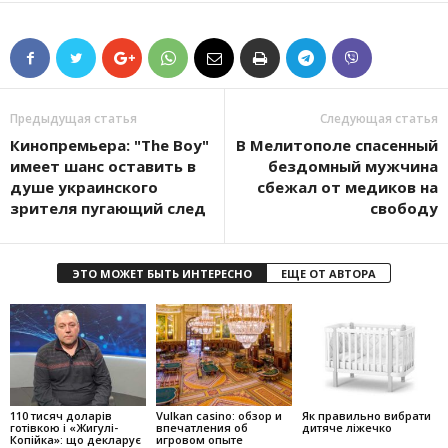
Предыдущая статья
Следующая статья
Кинопремьера: "The Boy"
В Мелитополе спасенный
имеет шанс оставить в
бездомный мужчина
душе украинского
сбежал от медиков на
зрителя пугающий след
свободу
ЭТО МОЖЕТ БЫТЬ ИНТЕРЕСНО
ЕЩЕ ОТ АВТОРА
110 тисяч доларів
Vulkan casino: обзор и
Як правильно вибрати
готівкою і «Жигулі-
впечатления об
дитяче ліжечко
Копійка»: що декларує
игровом опыте