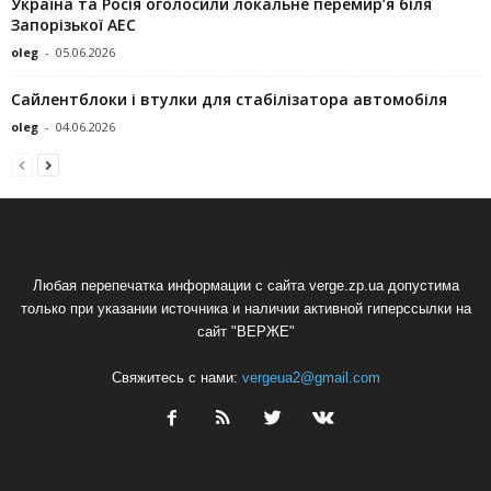
Україна та Росія оголосили локальне перемир’я біля
Запорізької АЕС
oleg
-
05.06.2026
Сайлентблоки і втулки для стабілізатора автомобіля
oleg
-
04.06.2026
Любая перепечатка информации с сайта verge.zp.ua допустима
только при указании источника и наличии активной гиперссылки на
сайт "ВЕРЖЕ"
Свяжитесь с нами:
vergeua2@gmail.com