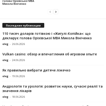
голова Оріхівської МВА
Микола Вініченко
Последние публикации
110 тисяч доларів готівкою і «Жигулі-Копійка»: що
декларує голова Оріхівської МВА Микола Вініченко
oleg
-
26.06.2026
Vulkan casino: обзор и впечатления об игровом опыте
oleg
-
24.06.2026
Як правильно вибрати дитяче ліжечко
oleg
-
19.06.2026
Андрологія та урологія: розвиток науки, сучасні реалії та
значення лікарів
oleg
-
18.06.2026