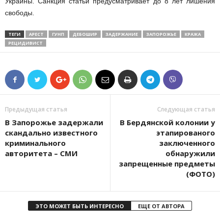
Украины. Санкция статьи предусматривает до 8 лет лишения
свободы.
ТЕГИ
АРЕСТ
ГУНП
ДЕБОШИР
ЗАДЕРЖАНИЕ
ЗАПОРОЖЬЕ
КРАЖА
РЕЦИДИВИСТ
Предыдущая статья
Следующая статья
В Запорожье задержали
В Бердянской колонии у
скандально известного
этапированого
криминального
заключенного
авторитета – СМИ
обнаружили
запрещенные предметы
(ФОТО)
ЭТО МОЖЕТ БЫТЬ ИНТЕРЕСНО
ЕЩЕ ОТ АВТОРА