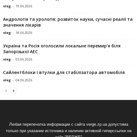
oleg
-
19.06.2026
Андрологія та урологія: розвиток науки, сучасні реалії та
значення лікарів
oleg
-
18.06.2026
Україна та Росія оголосили локальне перемир’я біля
Запорізької АЕС
oleg
-
05.06.2026
Сайлентблоки і втулки для стабілізатора автомобіля
oleg
-
04.06.2026
Любая перепечатка информации с сайта verge.zp.ua допустима
только при указании источника и наличии активной гиперссылки на