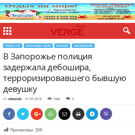
НОВОСТИ
ПРОИСШЕСТВИЯ
РЕГИОН
ЭКСКЛЮЗИВ
В Запорожье полиция
задержала дебошира,
терроризировавшего бывшую
девушку
От
olbolab
-
01.03.2016
1442
0
Просмотры:
205