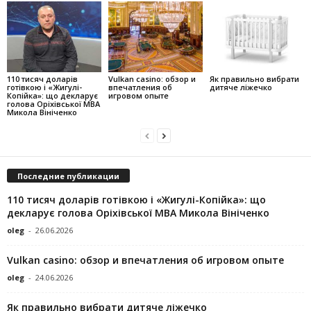
110 тисяч доларів
Vulkan casino: обзор и
Як правильно вибрати
готівкою і «Жигулі-
впечатления об
дитяче ліжечко
Копійка»: що декларує
игровом опыте
голова Оріхівської МВА
Микола Вініченко
Последние публикации
110 тисяч доларів готівкою і «Жигулі-Копійка»: що
декларує голова Оріхівської МВА Микола Вініченко
oleg
-
26.06.2026
Vulkan casino: обзор и впечатления об игровом опыте
oleg
-
24.06.2026
Як правильно вибрати дитяче ліжечко