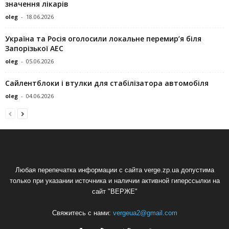
значення лікарів
oleg
-
18.06.2026
Україна та Росія оголосили локальне перемир’я біля
Запорізької АЕС
oleg
-
05.06.2026
Сайлентблоки і втулки для стабілізатора автомобіля
oleg
-
04.06.2026
Любая перепечатка информации с сайта verge.zp.ua допустима
только при указании источника и наличии активной гиперссылки на
сайт "ВЕРЖЕ"
Свяжитесь с нами:
vergeua2@gmail.com