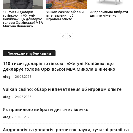
110 тисяч доларів
Vulkan casino: обзор и
Як правильно вибрати
готівкою і «Жигулі-
впечатления об
дитяче ліжечко
Копійка»: що декларує
игровом опыте
голова Оріхівської МВА
Микола Вініченко
Последние публикации
110 тисяч доларів готівкою і «Жигулі-Копійка»: що
декларує голова Оріхівської МВА Микола Вініченко
oleg
-
26.06.2026
Vulkan casino: обзор и впечатления об игровом опыте
oleg
-
24.06.2026
Як правильно вибрати дитяче ліжечко
oleg
-
19.06.2026
Андрологія та урологія: розвиток науки, сучасні реалії та