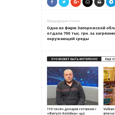
Предыдущая статья
Одна из фирм Запорожской обл
отдала 700 тыс. грн. за загрязне
окружающей среды
ЭТО МОЖЕТ БЫТЬ ИНТЕРЕСНО
ЕЩЕ О
110 тисяч доларів готівкою і
Vulkan
«Жигулі-Копійка»: що
впеча