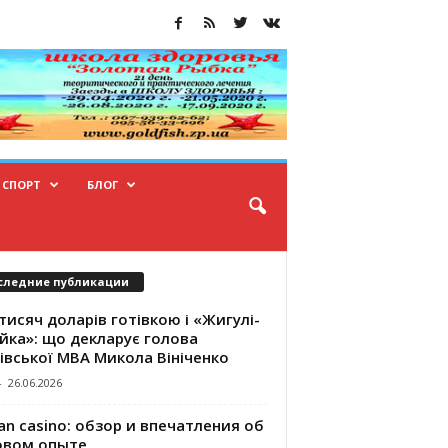
СПОРТ
БЛОГ
следние публикации
тисяч доларів готівкою і «Жигулі-
йка»: що декларує голова
івської МВА Микола Вініченко
-
26.06.2026
an casino: обзор и впечатления об
овом опыте