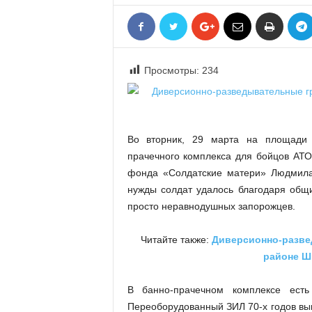
«
В
Е
Р
Просмотры:
234
Ж
Е
»
Во вторник, 29 марта на площади 
прачечного комплекса для бойцов АТО.
фонда «Солдатские матери» Людмила
нужды солдат удалось благодаря общ
просто неравнодушных запорожцев.
Читайте также:
Диверсионно-разве
районе Ш
В банно-прачечном комплексе есть
Переоборудованный ЗИЛ 70-х годов вып