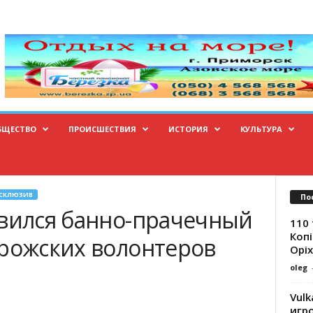
БЩЕСТВО
ПРОИСШЕСТВИЯ
ИСТОРИЯ
КУЛЬТУРА
СКЛЮЗИВ
По
авился банно-прачечный
110 
Копі
орожских волонтеров
Оріх
oleg
Vulk
игр