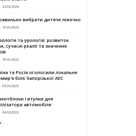
-
24.06.2026
правильно вибрати дитяче ліжечко
-
19.06.2026
ологія та урологія: розвиток
и, сучасні реалії та значення
рів
-
18.06.2026
їна та Росія оголосили локальне
мир’я біля Запорізької АЕС
-
05.06.2026
ентблоки і втулки для
білізатора автомобіля
-
04.06.2026