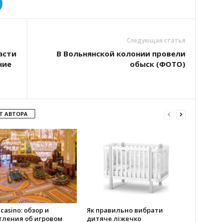
Следующая статья
асти
В Вольнянской колонии провели
ние
обыск (ФОТО)
Т АВТОРА
 casino: обзор и
Як правильно вибрати
тления об игровом
дитяче ліжечко