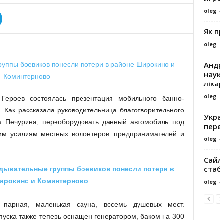
oleg
Як 
oleg
Андр
наук
ліка
oleg
Героев состоялась презентация мобильного банно-
 Как рассказала руководительница благотворительного
Укра
 Печурина, переоборудовать данный автомобиль под
пере
им усилиям местных волонтеров, предпринимателей и
oleg
Сайл
ста
дывательные группы боевиков понесли потери в
ирокино и Коминтерново
oleg
 парная, маленькая сауна, восемь душевых мест.
уска также теперь оснащен генератором, баком на 300