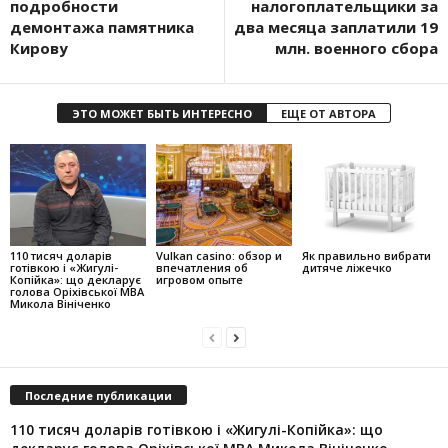
подробности
налогоплательщики за
демонтажа памятника
два месяца заплатили 19
Кирову
млн. военного сбора
ЭТО МОЖЕТ БЫТЬ ИНТЕРЕСНО
ЕЩЕ ОТ АВТОРА
110 тисяч доларів
Vulkan casino: обзор и
Як правильно вибрати
готівкою і «Жигулі-
впечатления об
дитяче ліжечко
Копійка»: що декларує
игровом опыте
голова Оріхівської МВА
Микола Вініченко
Последние публикации
110 тисяч доларів готівкою і «Жигулі-Копійка»: що