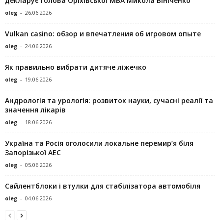
декларує голова Оріхівської МВА Микола Вініченко
oleg
-
26.06.2026
Vulkan casino: обзор и впечатления об игровом опыте
oleg
-
24.06.2026
Як правильно вибрати дитяче ліжечко
oleg
-
19.06.2026
Андрологія та урологія: розвиток науки, сучасні реалії та
значення лікарів
oleg
-
18.06.2026
Україна та Росія оголосили локальне перемир’я біля
Запорізької АЕС
oleg
-
05.06.2026
Сайлентблоки і втулки для стабілізатора автомобіля
oleg
-
04.06.2026