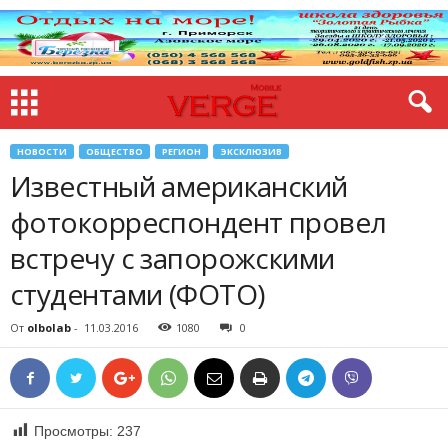
НОВОСТИ
ОБЩЕСТВО
РЕГИОН
ЭКСКЛЮЗИВ
Известный американский
фотокорреспондент провел
встречу с запорожскими
студентами (ФОТО)
От
olbolab
-
11.03.2016
1080
0
Просмотры:
237