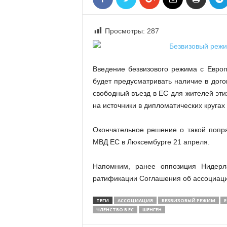
«
В
Е
Просмотры:
287
Р
Ж
Е
Введение безвизового режима с Европ
»
будет предусматривать наличие в дого
свободный въезд в ЕС для жителей эти
на источники в дипломатических кругах
Окончательное решение о такой попра
МВД ЕС в Люксембурге 21 апреля.
Напомним, ранее оппозиция Нидерл
ратификации Соглашения об ассоциаци
ТЕГИ
АССОЦИАЦИЯ
БЕЗВИЗОВЫЙ РЕЖИМ
Е
ЧЛЕНСТВО В ЕС
ШЕНГЕН