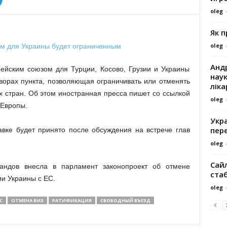
oleg
Як 
oleg
Андр
ейским союзом для Турции, Косово, Грузии и Украины
наук
ворах пункта, позволяющая ограничивать или отменять
ліка
х стран. Об этом иностранная пресса пишет со ссылкой
oleg
 Европы.
Укра
пере
вке будет принято после обсуждения на встрече глав
oleg
Сайл
андов внесла в парламент законопроект об отмене
ста
и Украины с ЕС.
oleg
С
ОТМЕНА ВИЗ
РАТИФИКАЦИЯ
СВОБОДНЫЙ ВЪЕЗД