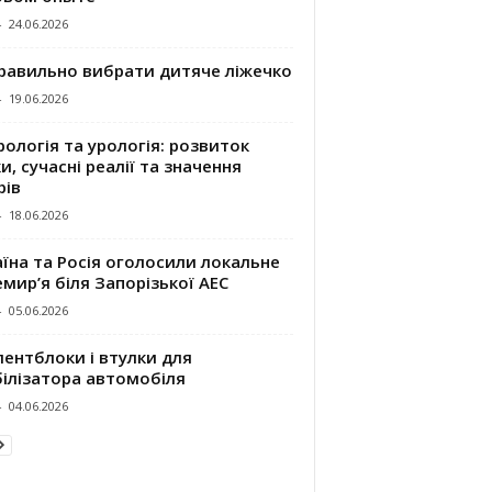
-
24.06.2026
правильно вибрати дитяче ліжечко
-
19.06.2026
ологія та урологія: розвиток
и, сучасні реалії та значення
рів
-
18.06.2026
їна та Росія оголосили локальне
мир’я біля Запорізької АЕС
-
05.06.2026
ентблоки і втулки для
білізатора автомобіля
-
04.06.2026