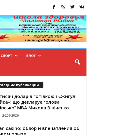
СПОРТ
БЛОГ
следние публикации
тисяч доларів готівкою і «Жигулі-
йка»: що декларує голова
івської МВА Микола Вініченко
-
26.06.2026
an casino: обзор и впечатления об
овом опыте