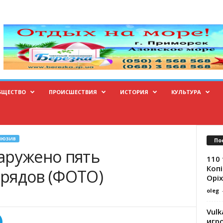
БЩЕСТВО
ПРОИСШЕСТВИЯ
ИСТОРИЯ
КУЛЬТУРА
ЛЮЗИВ
По
аружено пять
110 
Копі
рядов (ФОТО)
Оріх
oleg
Vulk
игр