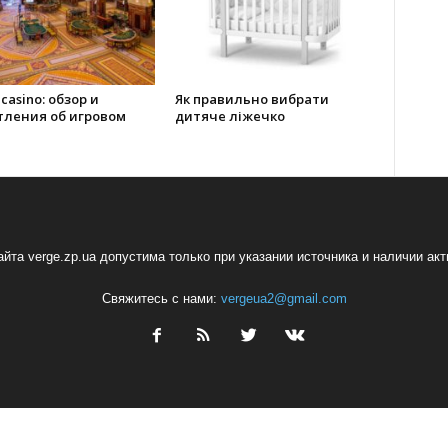
 casino: обзор и
Як правильно вибрати
тления об игровом
дитяче ліжечко
йта verge.zp.ua допустима только при указании источника и наличии ак
Свяжитесь с нами:
vergeua2@gmail.com