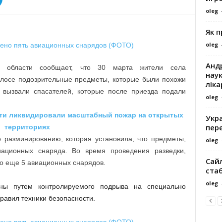
oleg
Як 
oleg
Андр
й области сообщает, что 30 марта жители села
наук
олосе подозрительные предметы, которые были похожи
ліка
вызвали спасателей, которые после приезда подали
oleg
ти ликвидировали масштабный пожар на открытых
Укра
пере
территориях
о разминированию, которая установила, что
предметы,
oleg
иационных снаряда. Во время
проведения разведки,
Сайл
о еще 5 авиационных снарядов.
ста
oleg
ны путем контролируемого подрыва на специально
авил техники безопасности.