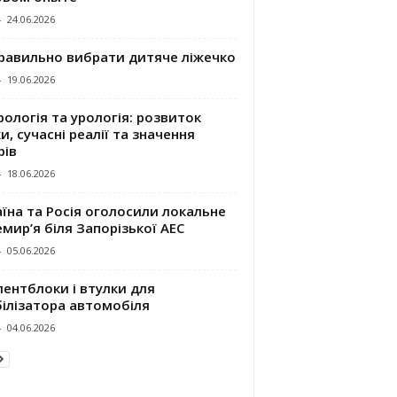
-
24.06.2026
правильно вибрати дитяче ліжечко
-
19.06.2026
ологія та урологія: розвиток
и, сучасні реалії та значення
рів
-
18.06.2026
їна та Росія оголосили локальне
мир’я біля Запорізької АЕС
-
05.06.2026
ентблоки і втулки для
білізатора автомобіля
-
04.06.2026