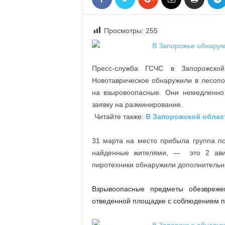
«
В
Е
Просмотры:
255
Р
Ж
Е
Пресс-служба ГСЧС в Запорожско
»
Новотаврическое обнаружили в лесоп
на взыровоопасные. Они немедленно 
заявку на разминирование.
Читайте также:
В Запорожской облас
31 марта на место прибыла
группа п
найденные жителями, — это 2 ав
пиротехники обнаружили дополнительн
Взрывоопасные предметы обезвреже
отведенной площадке с соблюдением пр