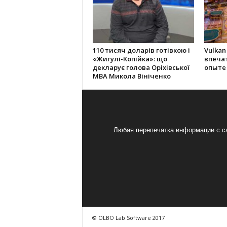
110 тисяч доларів готівкою і
Vulkan
«Жигулі-Копійка»: що
впеча
декларує голова Оріхівської
опыте
МВА Микола Вініченко
Любая перепечатка информации с са
© OLBO Lab Software 2017