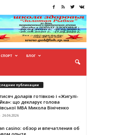
СПОРТ
БЛОГ
следние публикации
тисяч доларів готівкою і «Жигулі-
йка»: що декларує голова
івської МВА Микола Вініченко
-
26.06.2026
an casino: обзор и впечатления об
овом опыте