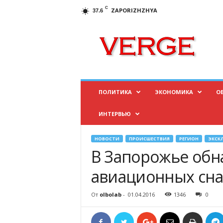
C
ZAPORIZHZHYA
37.6
И
н
ф
о
р
м
а
ПОЛИТИКА
ЭКОНОМИКА
О
ц
и
ИНТЕРВЬЮ
о
н
н
НОВОСТИ
ПРОИСШЕСТВИЯ
РЕГИОН
ЭКСК
ы
В Запорожье обн
й
п
авиационных сна
о
р
От
olbolab
-
01.04.2016
1346
0
т
а
л