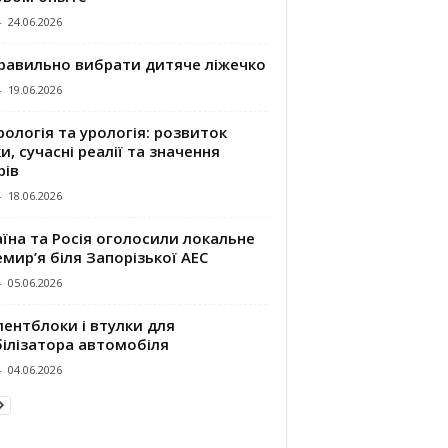
-
24.06.2026
правильно вибрати дитяче ліжечко
-
19.06.2026
ологія та урологія: розвиток
и, сучасні реалії та значення
рів
-
18.06.2026
їна та Росія оголосили локальне
мир’я біля Запорізької АЕС
-
05.06.2026
ентблоки і втулки для
білізатора автомобіля
-
04.06.2026