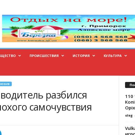
БЩЕСТВО
ПРОИСШЕСТВИЯ
ИСТОРИЯ
КУЛЬТУРА
ЛЮЗИВ
По
водитель разбился
110 
Копі
лохого самочувствия
Оріх
oleg
Vulk
игр