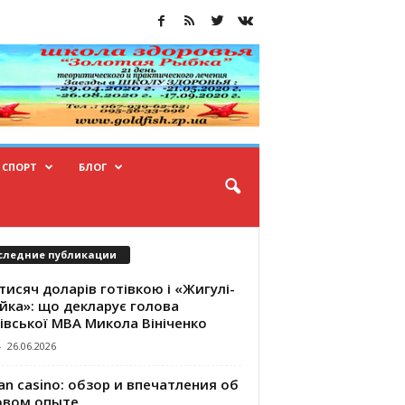
СПОРТ
БЛОГ
следние публикации
тисяч доларів готівкою і «Жигулі-
йка»: що декларує голова
івської МВА Микола Вініченко
-
26.06.2026
an casino: обзор и впечатления об
овом опыте