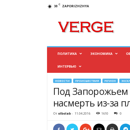
C
ZAPORIZHZHYA
38
И
н
ф
о
р
м
а
ПОЛИТИКА
ЭКОНОМИКА
О
ц
и
ИНТЕРВЬЮ
о
н
н
НОВОСТИ
ПРОИСШЕСТВИЯ
РЕГИОН
ЭКСК
ы
Под Запорожьем 
й
п
насмерть из-за п
о
р
От
olbolab
-
11.04.2016
1610
0
т
а
л