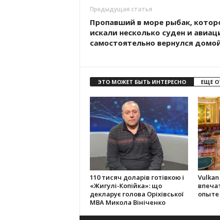
Предыдущая статья
Пропавший в море рыбак, котор
искали несколько суден и авиац
самостоятельно вернулся домо
ЭТО МОЖЕТ БЫТЬ ИНТЕРЕСНО
ЕЩЕ О
110 тисяч доларів готівкою і
Vulkan
«Жигулі-Копійка»: що
впеча
декларує голова Оріхівської
опыте
МВА Микола Вініченко