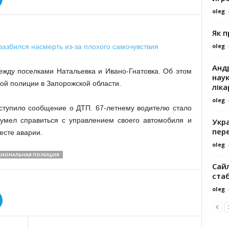
oleg
Як 
oleg
Андр
жду поселками Натальевка и Ивано-Гнатовка. Об этом
наук
ой полиции в Запорожской области.
ліка
oleg
оступило сообщение о ДТП. 67-летнему водителю стало
сумел справиться с управлением своего автомобиля и
Укра
пере
есте аварии.
oleg
ИОНАЛЬНАЯ ПОЛИЦИЯ
Сайл
ста
oleg