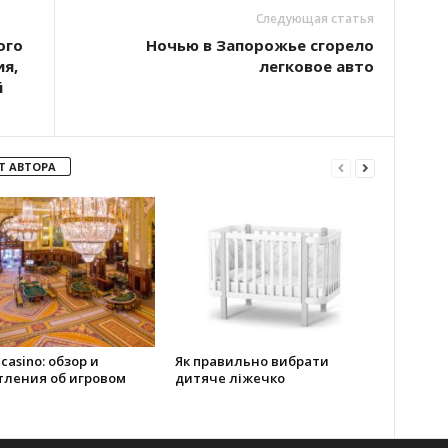
Следующая статья
ого
Ночью в Запорожье сгорело
ия,
легковое авто
й
Т АВТОРА
 casino: обзор и
Як правильно вибрати
тления об игровом
дитяче ліжечко