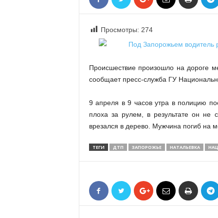
«
В
Е
Просмотры:
274
Р
Ж
Е
Происшествие произошло на дороге ме
»
сообщает пресс-служба ГУ Национальн
9 апреля в 9 часов утра в полицию п
плоха за рулем, в результате он не 
врезался в дерево. Мужчина погиб на м
ТЕГИ
ДТП
ЗАПОРОЖЬЕ
НАТАЛЬЕВКА
НАЦ